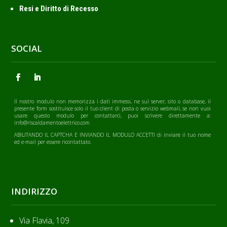
Resi e Diritto di Recesso
SOCIAL
Il nostro modulo non memorizza i dati immessi, ne sul server, sito o database, il
presente form sostituisce solo il tuo client di posta o servizio webmail, se non vuoi
usare questo modulo per contattarci, puoi scrivere direttamente a:
info@riscaldamentoelettrico.com
ABILITANDO IL CAPTCHA E INVIANDO IL MODULO ACCETTI di inviare il tuo nome
ed e-mail per essere ricontattato.
INDIRIZZO
Via Flavia, 109