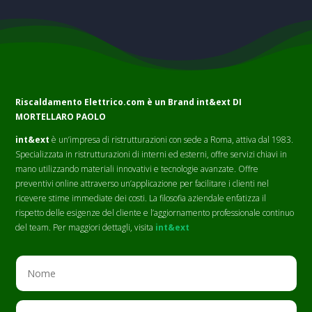
Riscaldamento Elettrico.com è un Brand
int&ext DI
MORTELLARO PAOLO
int&ext
è un’impresa di ristrutturazioni con sede a Roma, attiva dal 1983.
Specializzata in ristrutturazioni di interni ed esterni, offre servizi chiavi in
mano utilizzando materiali innovativi e tecnologie avanzate. Offre
preventivi online attraverso un’applicazione per facilitare i clienti nel
ricevere stime immediate dei costi. La filosofia aziendale enfatizza il
rispetto delle esigenze del cliente e l’aggiornamento professionale continuo
del team. Per maggiori dettagli, visita
int&ext