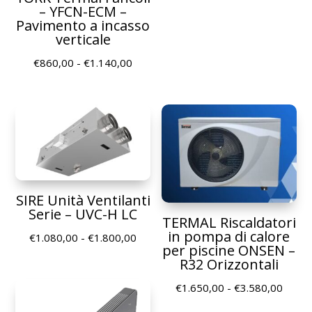
di
– YFCN-ECM –
Pavimento a incasso
prezz
verticale
da
€1.55
Fascia
€
860,00
-
€
1.140,00
a
di
€4.07
prezzo:
da
€860,00
a
€1.140,00
SIRE Unità Ventilanti
Serie – UVC-H LC
TERMAL Riscaldatori
in pompa di calore
Fascia
€
1.080,00
-
€
1.800,00
per piscine ONSEN –
di
R32 Orizzontali
prezzo:
Fascia
€
1.650,00
-
€
3.580,00
da
di
€1.080,00