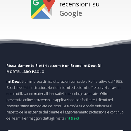
recensioni su
Google
Riscaldamento Elettrico.com è un Brand
int&ext DI
MORTELLARO PAOLO
int&ext
è un’impresa di ristrutturazioni con sede a Roma, attiva dal 1983.
Specializzata in ristrutturazioni di interni ed esterni, offre servizi chiavi in
mano utilizzando materiali innovativi e tecnologie avanzate. Offre
preventivi online attraverso un’applicazione per facilitare i clienti nel
ricevere stime immediate dei costi. La filosofia aziendale enfatizza il
rispetto delle esigenze del cliente e l’aggiornamento professionale continuo
del team. Per maggiori dettagli, visita
int&ext