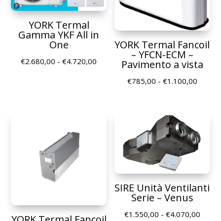
YORK Termal
Gamma YKF All in
YORK Termal Fancoil
One
– YFCN-ECM –
Fascia
€
2.680,00
-
€
4.720,00
Pavimento a vista
di
Fascia
€
785,00
-
€
1.100,00
prezzo:
di
da
prezzo
€2.680,00
da
a
€785,
€4.720,00
a
€1.100
SIRE Unità Ventilanti
Serie – Venus
Fascia
€
1.550,00
-
€
4.070,00
YORK Termal Fancoil