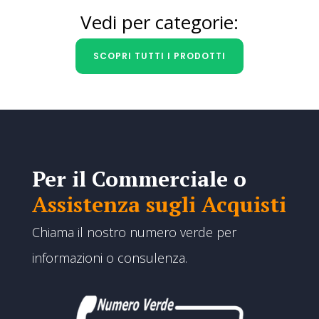
da
Vedi per categorie:
€1.19
a
SCOPRI TUTTI I PRODOTTI
€1.62
Per il Commerciale o
Assistenza sugli Acquisti
Chiama il nostro numero verde per
informazioni o consulenza.