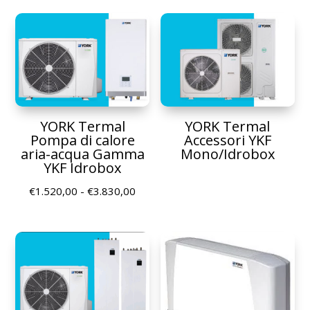
prezz
da
da
€1.045,00
€3.24
a
a
€1.135,00
€7.67
YORK Termal
YORK Termal
Pompa di calore
Accessori YKF
aria-acqua Gamma
Mono/Idrobox
YKF Idrobox
Fascia
€
1.520,00
-
€
3.830,00
di
prezzo:
da
€1.520,00
a
€3.830,00