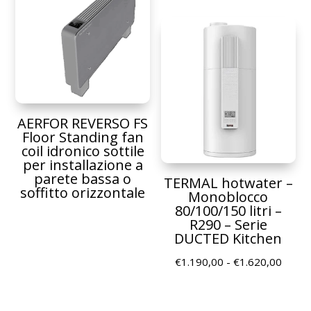
prezz
a
da
€1.800,00
€1.65
a
€3.58
AERFOR REVERSO FS
Floor Standing fan
coil idronico sottile
per installazione a
parete bassa o
TERMAL hotwater –
soffitto orizzontale
Monoblocco
80/100/150 litri –
R290 – Serie
DUCTED Kitchen
Fascia
€
1.190,00
-
€
1.620,00
di
prezz