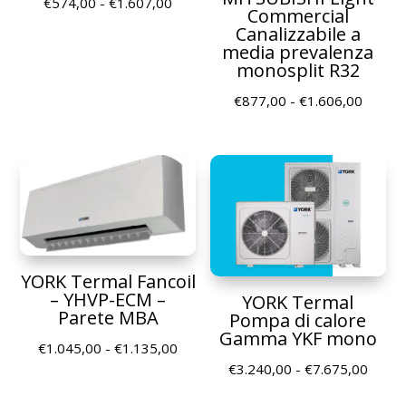
Fascia
€
574,00
-
€
1.607,00
Commercial
di
Canalizzabile a
prezzo:
media prevalenza
monosplit R32
da
€574,00
Fascia
€
877,00
-
€
1.606,00
a
di
€1.607,00
prezzo
da
€877,
a
€1.606
YORK Termal Fancoil
– YHVP-ECM –
YORK Termal
Parete MBA
Pompa di calore
Gamma YKF mono
Fascia
€
1.045,00
-
€
1.135,00
Fascia
€
3.240,00
-
€
7.675,00
di
di
prezzo: