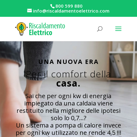
800 599 880
info@riscaldamentoelettrico.com
UNA NUOVA ERA
Per il comfort della
casa.
Sai che per ogni kw di energia
impiegato da una caldaia viene
restituito nella migliore delle ipotesi
solo lo 0,7…?
Un sistema a pompa di calore invece
per ogni kw utilizzato ne rende 4,5 !!!