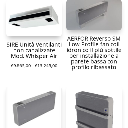
AERFOR Reverso SM
Low Profile fan coil
SIRE Unità Ventilanti
idronico il più sottile
non canalizzate
per installazione a
Mod. Whisper Air
parete bassa con
Fascia
€
9.865,00
-
€
13.245,00
profilo ribassato
di
prezzo:
da
€9.865,00
a
€13.245,00