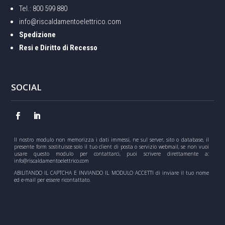
Tel.: ‭800 599 880
info@riscaldamentoelettrico.com
Spedizione
Resi e Diritto di Recesso
SOCIAL
Il nostro modulo non memorizza i dati immessi, ne sul server, sito o database, il
presente form sostituisce solo il tuo client di posta o servizio webmail, se non vuoi
usare questo modulo per contattarci, puoi scrivere direttamente a:
info@riscaldamentoelettrico.com
ABILITANDO IL CAPTCHA E INVIANDO IL MODULO ACCETTI di inviare il tuo nome
ed e-mail per essere ricontattato.