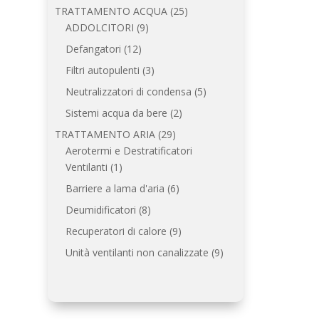
prodotti
25
TRATTAMENTO ACQUA
25
9
prodotti
ADDOLCITORI
9
prodotti
12
Defangatori
12
prodotti
3
Filtri autopulenti
3
prodotti
5
Neutralizzatori di condensa
5
prodotti
2
Sistemi acqua da bere
2
prodotti
29
TRATTAMENTO ARIA
29
prodotti
Aerotermi e Destratificatori
1
Ventilanti
1
prodotto
6
Barriere a lama d'aria
6
prodotti
8
Deumidificatori
8
prodotti
9
Recuperatori di calore
9
prodotti
9
Unità ventilanti non canalizzate
9
prodotti