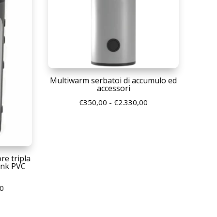
a
€1.180,00
Multiwarm serbatoi di accumulo ed
accessori
Fascia
€
350,00
-
€
2.330,00
di
prezzo:
da
€350,00
e tripla
a
ank PVC
€2.330,00
Fascia
00
di
prezzo: