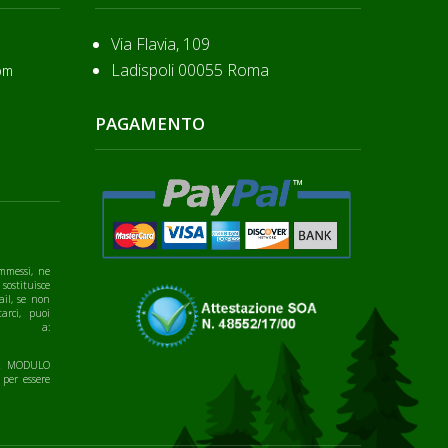
Via Flavia, 109
Ladispoli 00055 Roma
om
PAGAMENTO
mmessi, ne
 sostituisce
ail, se non
arci, puoi
te a:
IL MODULO
 per essere