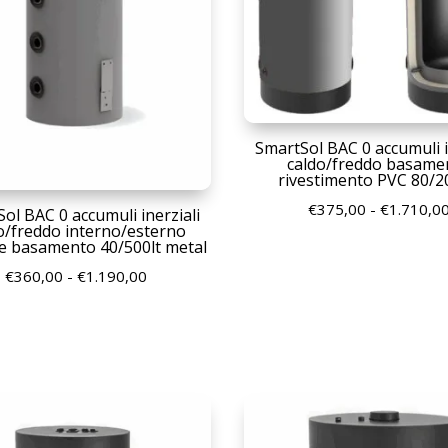
SmartSol BAC 0 accumuli i
caldo/freddo basame
rivestimento PVC 80/2
€
375,00
-
€
1.710,0
ol BAC 0 accumuli inerziali
o/freddo interno/esterno
 e basamento 40/500lt metal
Fascia
€
360,00
-
€
1.190,00
di
prezzo:
da
€360,00
a
€1.190,00