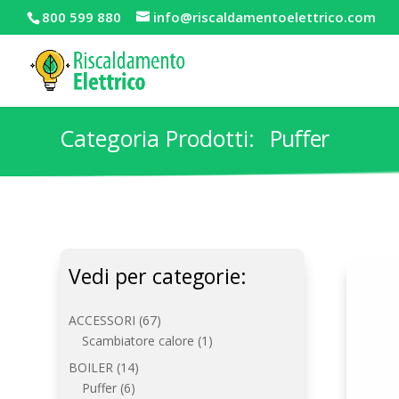
800 599 880
info@riscaldamentoelettrico.com
Categoria Prodotti:
Puffer
Vedi per categorie:
67
ACCESSORI
67
prodotti
1
Scambiatore calore
1
prodotto
14
BOILER
14
6
prodotti
Puffer
6