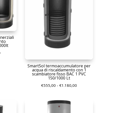
nerziali
nto
000lt
Fascia
0
di
SmartSol termoaccumulatore per
prezzo:
acqua di riscaldamento con 1
da
scambiatore fisso BAC 1 PVC
150/1000 Lt
€375,00
Fascia
€
555,00
-
€
1.180,00
a
di
€1.710,00
prezzo:
da
€555,00