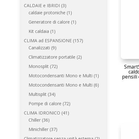
prodotti
3
CALDAIE e IBRIDI
3
prodotti
1
caldaie protoniche
1
prodotto
1
Generatore di calore
1
prodotto
1
Kit caldaia
1
prodotto
157
CLIMA ad ESPANSIONE
157
9
prodotti
Canalizzati
9
prodotti
2
Climatizzatore portatile
2
prodotti
72
SmartS
Monosplit
72
cald
prodotti
1
Motocondensanti Mono e Multi
1
pensili
prodotto
6
Motocondensanti Mono e Multi
6
prodotti
34
Multisplit
34
prodotti
72
Pompe di calore
72
prodotti
41
CLIMA IDRONICO
41
36
prodotti
Chiller
36
prodotti
37
Minichiller
37
prodotti
2
Climatizzatore senza unità esterna
2