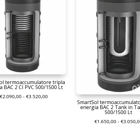
l termoaccumulatore tripla
a BAC 2 CI PVC 500/1500 Lt
Fascia
€
2.090,00
-
€
3.520,00
SmartSol termoaccumulator
di
energia BAC 2 Tank in T
500/1500 Lt
prezzo:
da
€
1.650,00
-
€
3.050,
€2.090,00
a