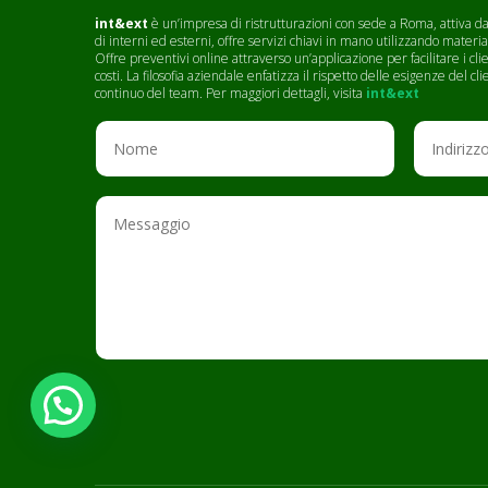
int&ext
è un’impresa di ristrutturazioni con sede a Roma, attiva dal
di interni ed esterni, offre servizi chiavi in mano utilizzando materia
Offre preventivi online attraverso un’applicazione per facilitare i c
costi. La filosofia aziendale enfatizza il rispetto delle esigenze del 
continuo del team. Per maggiori dettagli, visita
int&ext