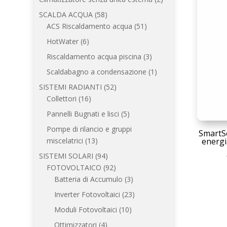
prodotti
58
SCALDA ACQUA
58
prodotti
51
ACS Riscaldamento acqua
51
prodotti
6
HotWater
6
prodotti
3
Riscaldamento acqua piscina
3
prodotti
1
Scaldabagno a condensazione
1
prodotto
52
SISTEMI RADIANTI
52
16
prodotti
Collettori
16
prodotti
5
Pannelli Bugnati e lisci
5
prodotti
Pompe di rilancio e gruppi
SmartSo
13
energi
miscelatrici
13
prodotti
94
SISTEMI SOLARI
94
prodotti
92
FOTOVOLTAICO
92
prodotti
3
Batteria di Accumulo
3
prodotti
23
Inverter Fotovoltaici
23
prodotti
10
Moduli Fotovoltaici
10
prodotti
4
Ottimizzatori
4