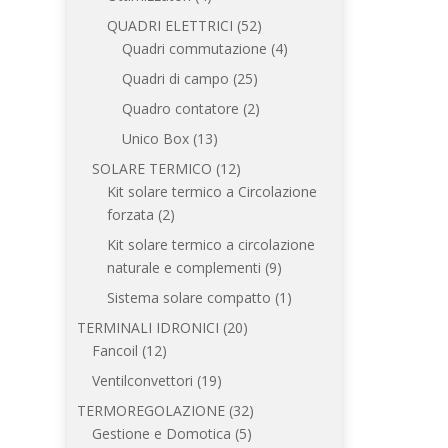
prodotti
52
QUADRI ELETTRICI
52
prodotti
4
Quadri commutazione
4
prodotti
25
Quadri di campo
25
prodotti
2
Quadro contatore
2
prodotti
13
Unico Box
13
prodotti
12
SOLARE TERMICO
12
prodotti
Kit solare termico a Circolazione
2
forzata
2
prodotti
Kit solare termico a circolazione
9
naturale e complementi
9
prodotti
1
Sistema solare compatto
1
prodotto
20
TERMINALI IDRONICI
20
12
prodotti
Fancoil
12
prodotti
19
Ventilconvettori
19
prodotti
32
TERMOREGOLAZIONE
32
5
prodotti
Gestione e Domotica
5