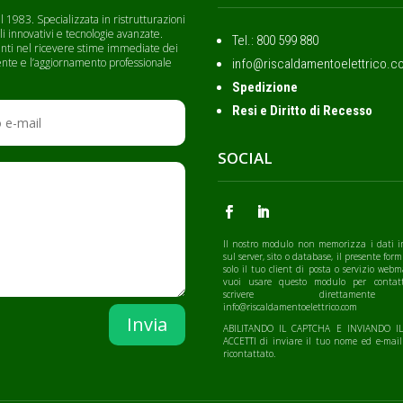
 1983. Specializzata in ristrutturazioni
li innovativi e tecnologie avanzate.
Tel.: ‭800 599 880
lienti nel ricevere stime immediate dei
cliente e l’aggiornamento professionale
info@riscaldamentoelettrico.c
Spedizione
Resi e Diritto di Recesso
SOCIAL
Il nostro modulo non memorizza i dati i
sul server, sito o database, il presente form
solo il tuo client di posta o servizio webm
vuoi usare questo modulo per contatt
scrivere direttamen
info@riscaldamentoelettrico.com
Invia
ABILITANDO IL CAPTCHA E INVIANDO 
ACCETTI di inviare il tuo nome ed e-mail
ricontattato.