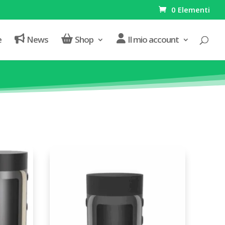
0 Elementi
e
News
Shop
Il mio account