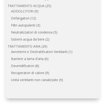
prodotti
25
TRATTAMENTO ACQUA
25
9
prodotti
ADDOLCITORI
9
prodotti
12
Defangatori
12
prodotti
3
Filtri autopulenti
3
prodotti
5
Neutralizzatori di condensa
5
prodotti
2
Sistemi acqua da bere
2
prodotti
29
TRATTAMENTO ARIA
29
prodotti
1
Aerotermi e Destratificatori Ventilanti
1
prodotto
6
Barriere a lama d'aria
6
prodotti
8
Deumidificatori
8
prodotti
9
Recuperatori di calore
9
prodotti
9
Unità ventilanti non canalizzate
9
prodotti