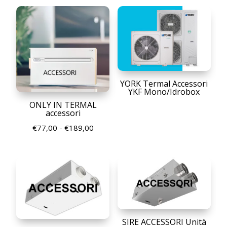
YORK Termal Accessori
YKF Mono/Idrobox
ONLY IN TERMAL
accessori
Fascia
€
77,00
-
€
189,00
di
prezzo:
da
€77,00
a
€189,00
SIRE ACCESSORI Unità