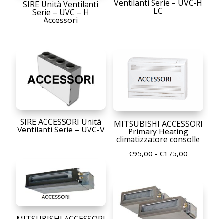
Ventilanti Serie – UVC-H
SIRE Unità Ventilanti
LC
Serie – UVC – H
Accessori
SIRE ACCESSORI Unità
MITSUBISHI ACCESSORI
Ventilanti Serie – UVC-V
Primary Heating
climatizzatore consolle
Fascia
€
95,00
-
€
175,00
di
prezzo:
da
€95,00
a
MITSUBISHI ACCESSORI