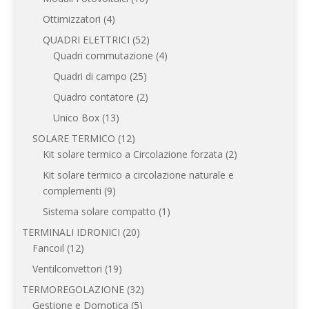
prodotti
4
Ottimizzatori
4
prodotti
52
QUADRI ELETTRICI
52
prodotti
4
Quadri commutazione
4
prodotti
25
Quadri di campo
25
prodotti
2
Quadro contatore
2
prodotti
13
Unico Box
13
prodotti
12
SOLARE TERMICO
12
prodotti
2
Kit solare termico a Circolazione forzata
2
prodotti
Kit solare termico a circolazione naturale e
9
complementi
9
prodotti
1
Sistema solare compatto
1
prodotto
20
TERMINALI IDRONICI
20
12
prodotti
Fancoil
12
prodotti
19
Ventilconvettori
19
prodotti
32
TERMOREGOLAZIONE
32
5
prodotti
Gestione e Domotica
5