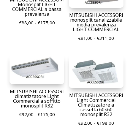
Monosplit LIGHT
€175,00
COMMERCIAL a bassa
prevalenza
MITSUBISHI ACCESSORI
monosplit canalizzabile
Fascia
€
88,00
-
€
175,00
media prevalenza
LIGHT COMMERCIAL
di
prezzo:
Fascia
€
91,00
-
€
311,00
da
di
€88,00
prezzo:
a
da
€175,00
€91,00
a
€311,00
MITSUBISHI ACCESSORI
MITSUBISHI ACCESSORI
climatizzatore Light
Light Commercial
Commercial a soffitto
Climatizzatore a
monosplit R32
cassetta 60×60
monosplit R32
Fascia
€
92,00
-
€
175,00
di
Fascia
€
92,00
-
€
198,00
prezzo:
di