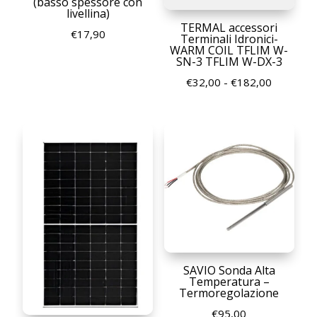
(basso spessore con
livellina)
TERMAL accessori
€
17,90
Terminali Idronici-
WARM COIL TFLIM W-
SN-3 TFLIM W-DX-3
Fascia
€
32,00
-
€
182,00
di
prezzo:
da
€32,00
a
€182,00
SAVIO Sonda Alta
Temperatura –
Termoregolazione
€
95,00