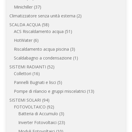
prodotti
37
Minichiller
37
prodotti
2
Climatizzatore senza unità esterna
2
prodotti
58
SCALDA ACQUA
58
prodotti
51
ACS Riscaldamento acqua
51
prodotti
6
HotWater
6
prodotti
3
Riscaldamento acqua piscina
3
prodotti
1
Scaldabagno a condensazione
1
prodotto
52
SISTEMI RADIANTI
52
16
prodotti
Collettori
16
prodotti
5
Pannelli Bugnati e lisci
5
prodotti
13
Pompe di rilancio e gruppi miscelatrici
13
prodotti
94
SISTEMI SOLARI
94
prodotti
92
FOTOVOLTAICO
92
prodotti
3
Batteria di Accumulo
3
prodotti
23
Inverter Fotovoltaici
23
prodotti
10
Moduli Fotovoltaici
10