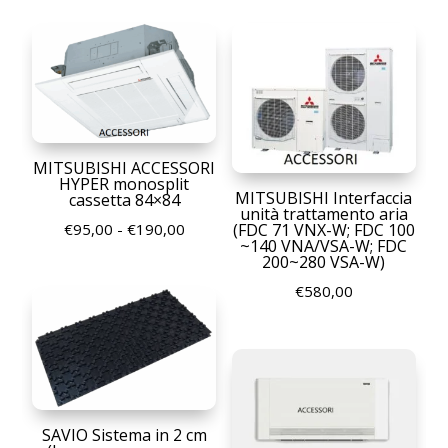
da
prezzo:
€92,00
da
a
€92,00
€175,00
a
€198,00
MITSUBISHI ACCESSORI
HYPER monosplit
MITSUBISHI Interfaccia
cassetta 84×84
unità trattamento aria
Fascia
€
95,00
-
€
190,00
(FDC 71 VNX-W; FDC 100
~140 VNA/VSA-W; FDC
di
200~280 VSA-W)
prezzo:
€
580,00
da
€95,00
a
€190,00
SAVIO Sistema in 2 cm