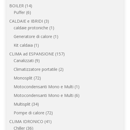
prodotto
14
BOILER
14
6
prodotti
Puffer
6
prodotti
3
CALDAIE e IBRIDI
3
prodotti
1
caldaie protoniche
1
prodotto
1
Generatore di calore
1
prodotto
1
Kit caldaia
1
prodotto
157
CLIMA ad ESPANSIONE
157
9
prodotti
Canalizzati
9
prodotti
2
Climatizzatore portatile
2
prodotti
72
Monosplit
72
prodotti
1
Motocondensanti Mono e Multi
1
prodotto
6
Motocondensanti Mono e Multi
6
prodotti
34
Multisplit
34
prodotti
72
Pompe di calore
72
prodotti
41
CLIMA IDRONICO
41
36
prodotti
Chiller
36