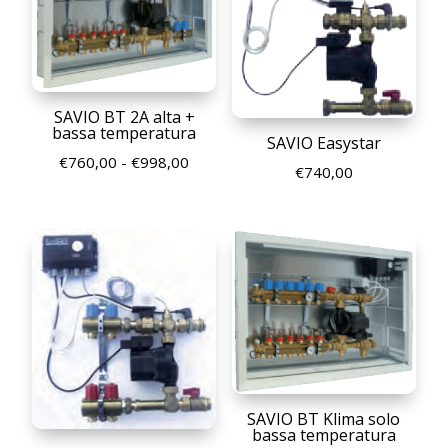
€566,00
SAVIO BT 2A alta +
bassa temperatura
SAVIO Easystar
Fascia
€
760,00
-
€
998,00
€
740,00
di
prezzo:
da
€760,00
a
€998,00
SAVIO BT Klima solo
bassa temperatura