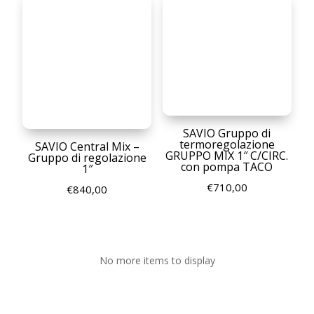
a
€1.370,00
SAVIO Gruppo di
termoregolazione
SAVIO Central Mix –
GRUPPO MIX 1″ C/CIRC.
Gruppo di regolazione
con pompa TACO
1″
€
710,00
€
840,00
No more items to display