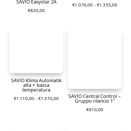
SAVIO Easystar 2A
Fascia
€
1.076,00
-
€
1.355,00
€
820,00
di
prezzo
da
€1.076
a
€1.355
SAVIO Klima Automatik
alta + bassa
temperatura
SAVIO Central Control –
Fascia
€
1.110,00
-
€
1.370,00
Gruppo rilancio 1″
di
€
610,00
prezzo:
da
€1.110,00