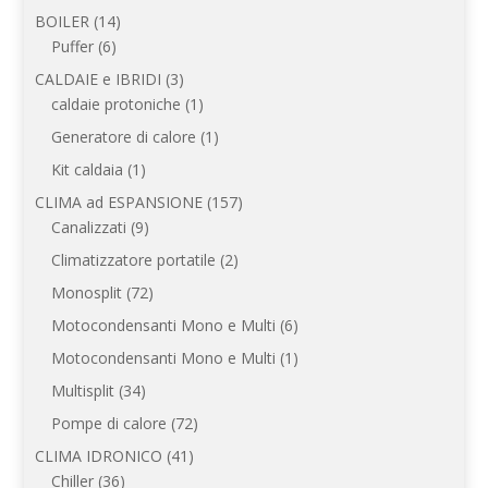
prodotto
14
BOILER
14
6
prodotti
Puffer
6
prodotti
3
CALDAIE e IBRIDI
3
prodotti
1
caldaie protoniche
1
prodotto
1
Generatore di calore
1
prodotto
1
Kit caldaia
1
prodotto
157
CLIMA ad ESPANSIONE
157
9
prodotti
Canalizzati
9
prodotti
2
Climatizzatore portatile
2
prodotti
72
Monosplit
72
prodotti
6
Motocondensanti Mono e Multi
6
prodotti
1
Motocondensanti Mono e Multi
1
prodotto
34
Multisplit
34
prodotti
72
Pompe di calore
72
prodotti
41
CLIMA IDRONICO
41
36
prodotti
Chiller
36