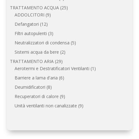
prodotti
25
TRATTAMENTO ACQUA
25
9
prodotti
ADDOLCITORI
9
prodotti
12
Defangatori
12
prodotti
3
Filtri autopulenti
3
prodotti
5
Neutralizzatori di condensa
5
prodotti
2
Sistemi acqua da bere
2
prodotti
29
TRATTAMENTO ARIA
29
prodotti
1
Aerotermi e Destratificatori Ventilanti
1
prodotto
6
Barriere a lama d'aria
6
prodotti
8
Deumidificatori
8
prodotti
9
Recuperatori di calore
9
prodotti
9
Unità ventilanti non canalizzate
9
prodotti