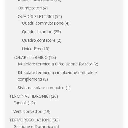
prodotti
4
Ottimizzatori
4
prodotti
52
QUADRI ELETTRICI
52
prodotti
4
Quadri commutazione
4
prodotti
25
Quadri di campo
25
prodotti
2
Quadro contatore
2
prodotti
13
Unico Box
13
prodotti
12
SOLARE TERMICO
12
prodotti
2
Kit solare termico a Circolazione forzata
2
prodotti
Kit solare termico a circolazione naturale e
9
complementi
9
prodotti
1
Sistema solare compatto
1
prodotto
20
TERMINALI IDRONICI
20
12
prodotti
Fancoil
12
prodotti
19
Ventilconvettori
19
prodotti
32
TERMOREGOLAZIONE
32
5
prodotti
Gestione e Domotica
5