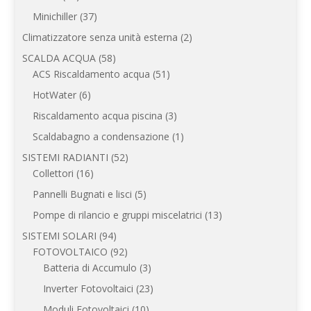
prodotti
37
Minichiller
37
prodotti
2
Climatizzatore senza unità esterna
2
prodotti
58
SCALDA ACQUA
58
prodotti
51
ACS Riscaldamento acqua
51
prodotti
6
HotWater
6
prodotti
3
Riscaldamento acqua piscina
3
prodotti
1
Scaldabagno a condensazione
1
prodotto
52
SISTEMI RADIANTI
52
16
prodotti
Collettori
16
prodotti
5
Pannelli Bugnati e lisci
5
prodotti
13
Pompe di rilancio e gruppi miscelatrici
13
prodotti
94
SISTEMI SOLARI
94
prodotti
92
FOTOVOLTAICO
92
prodotti
3
Batteria di Accumulo
3
prodotti
23
Inverter Fotovoltaici
23
prodotti
10
Moduli Fotovoltaici
10