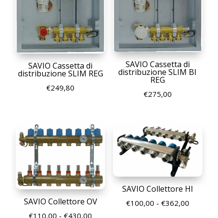
SAVIO Cassetta di
SAVIO Cassetta di
distribuzione SLIM BI
distribuzione SLIM REG
REG
€
249,80
€
275,00
SAVIO Collettore HI
SAVIO Collettore OV
Fascia
€
100,00
-
€
362,00
Fascia
di
€
110,00
-
€
430,00