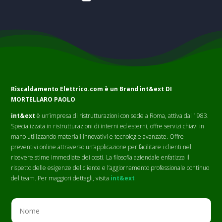
Riscaldamento Elettrico.com è un Brand
int&ext DI
MORTELLARO PAOLO
int&ext
è un’impresa di ristrutturazioni con sede a Roma, attiva dal 1983.
Specializzata in ristrutturazioni di interni ed esterni, offre servizi chiavi in
mano utilizzando materiali innovativi e tecnologie avanzate. Offre
preventivi online attraverso un’applicazione per facilitare i clienti nel
ricevere stime immediate dei costi. La filosofia aziendale enfatizza il
rispetto delle esigenze del cliente e l’aggiornamento professionale continuo
del team. Per maggiori dettagli, visita
int&ext