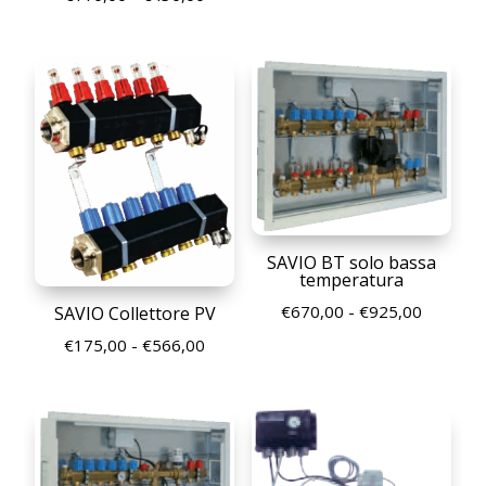
di
prezzo:
prezzo:
da
da
€100,00
€110,00
a
a
€362,00
€430,00
SAVIO BT solo bassa
temperatura
Fascia
€
670,00
-
€
925,00
SAVIO Collettore PV
di
Fascia
€
175,00
-
€
566,00
prezzo:
di
da
prezzo:
€670,00
da
a
€175,00
€925,00
a