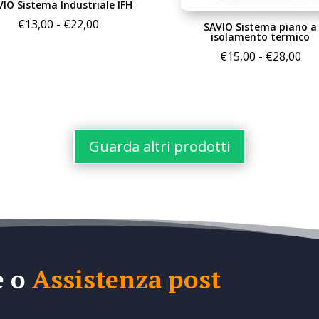
VIO Sistema Industriale IFH
Fascia
€
13,00
-
€
22,00
SAVIO Sistema piano a
isolamento termico
di
Fas
€
15,00
-
€
28,00
prezzo:
di
da
pre
€13,00
da
a
€15
€22,00
Guarda altri prodotti
a
€28
e o
Assistenza post