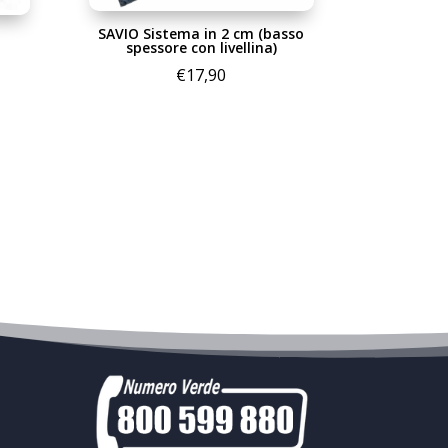
SAVIO Sistema in 2 cm (basso
spessore con livellina)
€
17,90
cia
zzo:
,00
,00