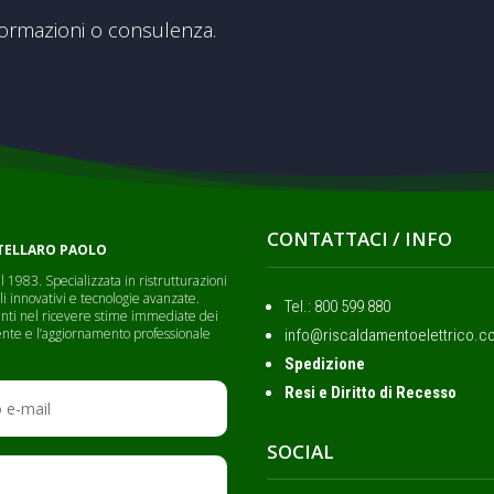
formazioni o consulenza.
CONTATTACI / INFO
RTELLARO PAOLO
 1983. Specializzata in ristrutturazioni
li innovativi e tecnologie avanzate.
Tel.: ‭800 599 880
lienti nel ricevere stime immediate dei
cliente e l’aggiornamento professionale
info@riscaldamentoelettrico.c
Spedizione
Resi e Diritto di Recesso
SOCIAL