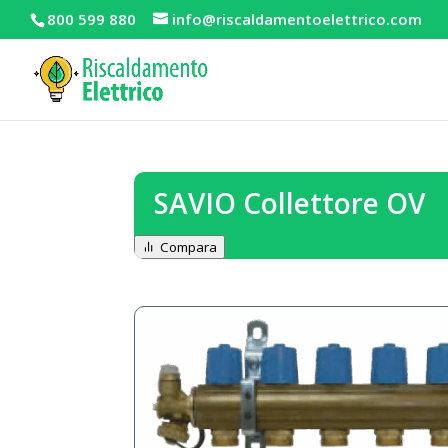
800 599 880
info@riscaldamentoelettrico.com
SAVIO Collettore OV
Compara