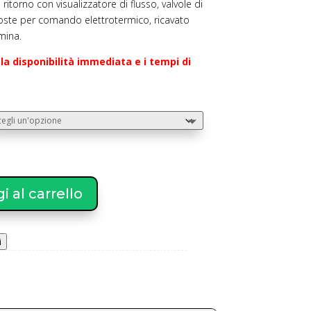
prezzo:
ritorno con visualizzatore di flusso, valvole di
da
oste per comando elettrotermico, ricavato
€110,00
mina.
a
la disponibilità immediata e i tempi di
€430,00
 al carrello
i