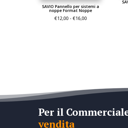
SA
SAVIO Pannello per sistemi a
noppe Format Noppe
Fascia
€
12,00
-
€
16,00
di
prezzo:
da
€12,00
a
€16,00
Per il Commercial
vendita