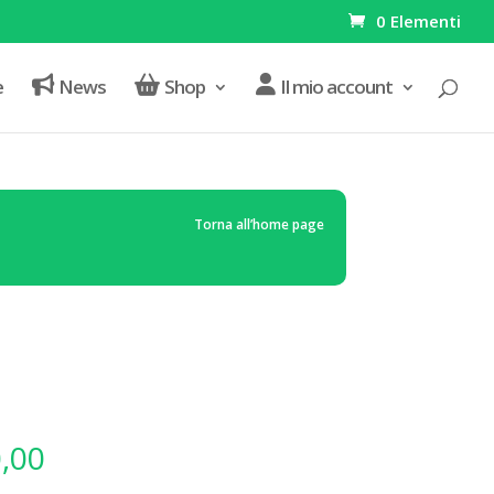
0 Elementi
e
News
Shop
Il mio account
Torna all’home page
Fascia
,00
di