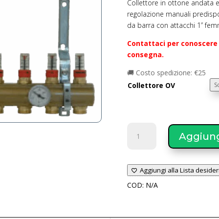
Collettore in ottone andata e 
regolazione manuali predisp
da barra con attacchi 1” fem
Contattaci per conoscere 
consegna.
🚚 Costo spedizione: €25
Collettore OV
SAVIO
Aggiungi
Collettore
OV
quantità
Aggiungi alla Lista desider
COD:
N/A