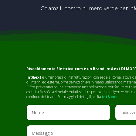
Chiama il nostro numero verde per in
Riscaldamento Elettrico.com è un Brand
int&ext DI MO
int&ext
è un’impresa di ristrutturazioni con sede a Roma, attiva dal
di interni ed esterni, offre servizi chiavi in mano utilizzando materia
Offre preventivi online attraverso un’applicazione per facilitare i c
costi. La filosofia aziendale enfatizza il rispetto delle esigenze del 
continuo del team. Per maggiori dettagli, visita
int&ext