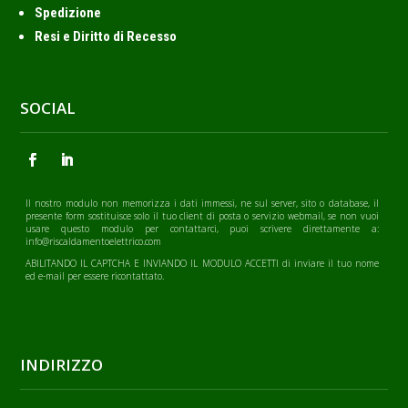
Spedizione
Resi e Diritto di Recesso
SOCIAL
Il nostro modulo non memorizza i dati immessi, ne sul server, sito o database, il
presente form sostituisce solo il tuo client di posta o servizio webmail, se non vuoi
usare questo modulo per contattarci, puoi scrivere direttamente a:
info@riscaldamentoelettrico.com
ABILITANDO IL CAPTCHA E INVIANDO IL MODULO ACCETTI di inviare il tuo nome
ed e-mail per essere ricontattato.
INDIRIZZO