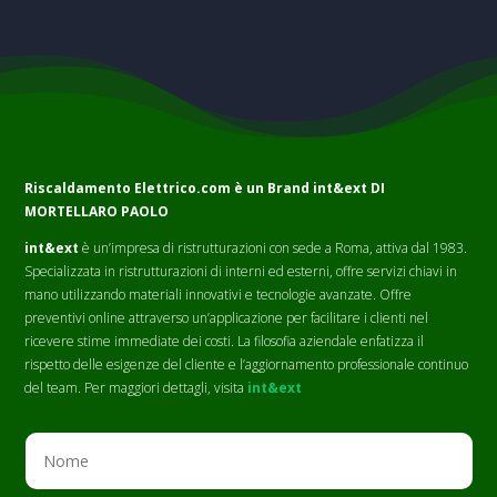
Riscaldamento Elettrico.com è un Brand
int&ext DI
MORTELLARO PAOLO
int&ext
è un’impresa di ristrutturazioni con sede a Roma, attiva dal 1983.
Specializzata in ristrutturazioni di interni ed esterni, offre servizi chiavi in
mano utilizzando materiali innovativi e tecnologie avanzate. Offre
preventivi online attraverso un’applicazione per facilitare i clienti nel
ricevere stime immediate dei costi. La filosofia aziendale enfatizza il
rispetto delle esigenze del cliente e l’aggiornamento professionale continuo
del team. Per maggiori dettagli, visita
int&ext