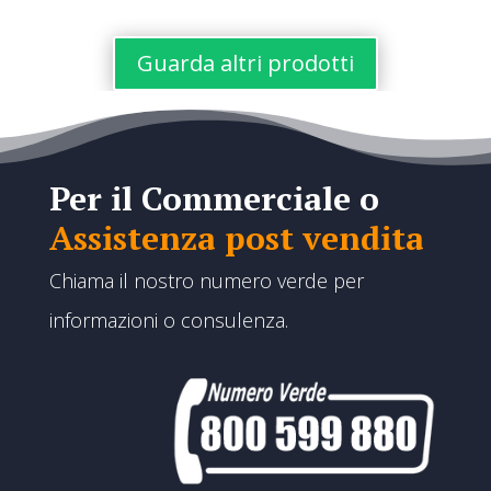
da
€15,00
Guarda altri prodotti
a
€28,00
Per il Commerciale o
Assistenza post vendita
Chiama il nostro numero verde per
informazioni o consulenza.