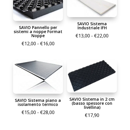
SAVIO Sistema
SAVIO Pannello per
Industriale IFH
sistemi a noppe Format
Fascia
€
13,00
-
€
22,00
Noppe
di
Fascia
€
12,00
-
€
16,00
prezzo:
di
da
prezzo:
€13,00
da
a
€12,00
€22,00
a
€16,00
SAVIO Sistema in 2 cm
SAVIO Sistema piano a
(basso spessore con
isolamento termico
livellina)
Fascia
€
15,00
-
€
28,00
€
17,90
di
prezzo: