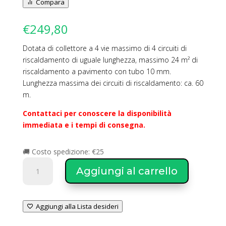
Compara
€
249,80
Dotata di collettore a 4 vie massimo di 4 circuiti di
riscaldamento di uguale lunghezza, massimo 24 m² di
riscaldamento a pavimento con tubo 10 mm.
Lunghezza massima dei circuiti di riscaldamento: ca. 60
m.
Contattaci per conoscere la disponibilità
immediata e i tempi di consegna.
🚚 Costo spedizione: €25
SAVIO
Aggiungi al carrello
Cassetta
di
distribuzione
Aggiungi alla Lista desideri
SLIM
REG