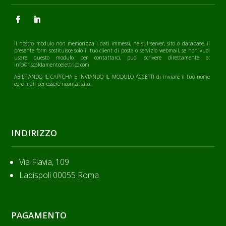
Il nostro modulo non memorizza i dati immessi, ne sul server, sito o database, il
presente form sostituisce solo il tuo client di posta o servizio webmail, se non vuoi
usare questo modulo per contattarci, puoi scrivere direttamente a:
info@riscaldamentoelettrico.com
ABILITANDO IL CAPTCHA E INVIANDO IL MODULO ACCETTI di inviare il tuo nome
ed e-mail per essere ricontattato.
INDIRIZZO
Via Flavia, 109
Ladispoli 00055 Roma
PAGAMENTO