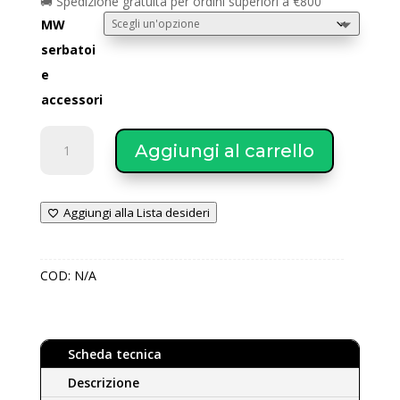
🚚 Spedizione gratuita per ordini superiori a €800
MW
serbatoi
e
accessori
Multiwarm
Aggiungi al carrello
serbatoi
di
accumulo
Aggiungi alla Lista desideri
ed
accessori
quantità
COD:
N/A
Scheda tecnica
Descrizione