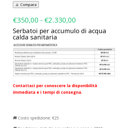
Compara
Fascia
€
350,00
-
€
2.330,00
di
Serbatoi per accumulo di acqua
prezzo:
calda sanitaria
da
€350,00
a
€2.330,00
Contattaci per conoscere la disponibilità
immediata e i tempi di consegna.
🚚 Costo spedizione: €25