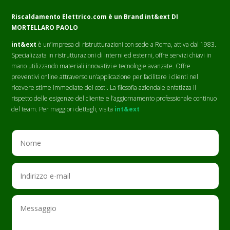
Riscaldamento Elettrico.com è un Brand
int&ext DI
MORTELLARO PAOLO
int&ext
è un’impresa di ristrutturazioni con sede a Roma, attiva dal 1983.
Specializzata in ristrutturazioni di interni ed esterni, offre servizi chiavi in
mano utilizzando materiali innovativi e tecnologie avanzate. Offre
preventivi online attraverso un’applicazione per facilitare i clienti nel
ricevere stime immediate dei costi. La filosofia aziendale enfatizza il
rispetto delle esigenze del cliente e l’aggiornamento professionale continuo
del team. Per maggiori dettagli, visita
int&ext