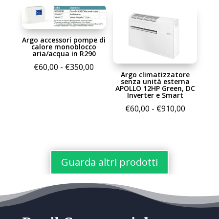
prezzo:
da
€39,00
Argo accessori pompe di
a
calore monoblocco
€7.600,0
aria/acqua in R290
Fascia
€
60,00
-
€
350,00
Argo climatizzatore
di
senza unità esterna
APOLLO 12HP Green, DC
prezzo:
Inverter e Smart
da
Fascia
€
60,00
-
€
910,00
€60,00
di
a
prezzo:
€350,00
da
€60,00
Guarda altri prodotti
a
€910,00