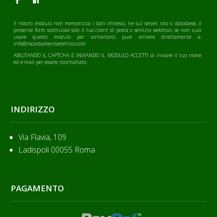
Il nostro modulo non memorizza i dati immessi, ne sul server, sito o database, il
presente form sostituisce solo il tuo client di posta o servizio webmail, se non vuoi
usare questo modulo per contattarci, puoi scrivere direttamente a:
info@riscaldamentoelettrico.com
ABILITANDO IL CAPTCHA E INVIANDO IL MODULO ACCETTI di inviare il tuo nome
ed e-mail per essere ricontattato.
INDIRIZZO
Via Flavia, 109
Ladispoli 00055 Roma
PAGAMENTO