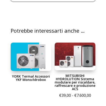
Potrebbe interessarti anche …
MITSUBISHI
YORK Termal Accessori
HYDROLUTION Sistema
YKF Mono/Idrobox
modulare per riscaldare,
raffrescare e produzione
ACS
Fascia
€
39,00
-
€
7.600,00
di