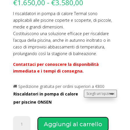
Fascia
€
1.650,00
-
€
3.580,00
di
I riscaldatori in pompa di calore Termal sono
prezzo:
applicabili alle piscine coperte e scoperte, di piccole,
da
medie e grandi dimensioni.
€1.650,00
Costituiscono una soluzione efficace per riscaldare
a
l’acqua della piscina, anche in autunno inoltrato o in
€3.580,00
caso di improvvisi abbassamenti di temperatura,
prolungando così la stagione di balneazione.
Contattaci per conoscere la disponibilità
immediata e i tempi di consegna.
🚚 Spedizione gratuita per ordini superiori a €800
Riscaldatori in pompa di calore
per piscine ONSEN
TERMAL
Aggiungi al carrello
Riscaldatori