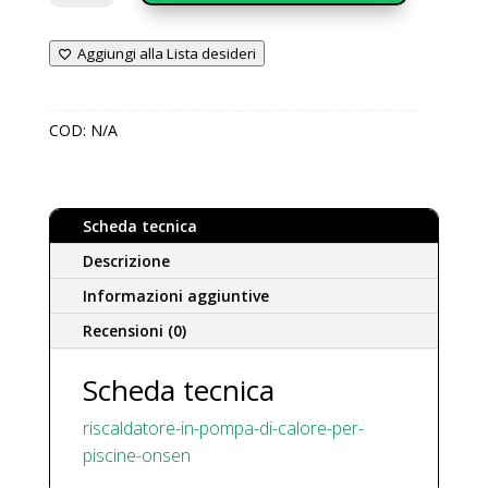
in
pompa
Aggiungi alla Lista desideri
di
calore
per
COD:
N/A
piscine
ONSEN
–
R32
Scheda tecnica
Orizzontali
quantità
Descrizione
Informazioni aggiuntive
Recensioni (0)
Scheda tecnica
riscaldatore-in-pompa-di-calore-per-
piscine-onsen