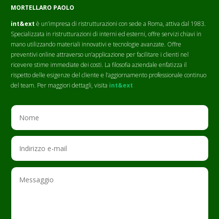
MORTELLARO PAOLO
int&ext
è un’impresa di ristrutturazioni con sede a Roma, attiva dal 1983.
Specializzata in ristrutturazioni di interni ed esterni, offre servizi chiavi in
mano utilizzando materiali innovativi e tecnologie avanzate. Offre
preventivi online attraverso un’applicazione per facilitare i clienti nel
ricevere stime immediate dei costi. La filosofia aziendale enfatizza il
rispetto delle esigenze del cliente e l’aggiornamento professionale continuo
del team. Per maggiori dettagli, visita
int&ext