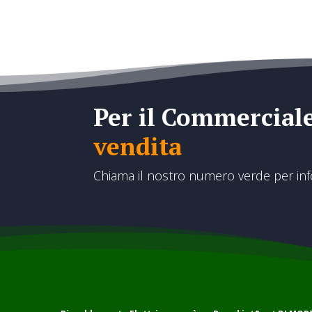
€25,00
a
€302,00
Per il Commercial
vendita
Chiama il nostro numero verde per in