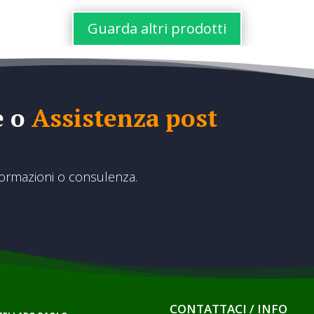
€567,00
Guarda altri prodotti
e o
Assistenza post
formazioni o consulenza.
CONTATTACI / INFO