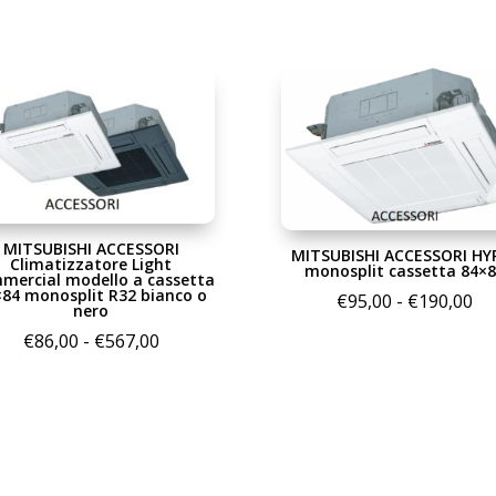
MITSUBISHI ACCESSORI
MITSUBISHI ACCESSORI HY
Climatizzatore Light
monosplit cassetta 84×
mercial modello a cassetta
×84 monosplit R32 bianco o
Fa
€
95,00
-
€
190,00
nero
di
Fascia
€
86,00
-
€
567,00
pr
di
da
prezzo:
€9
da
a
€86,00
€1
a