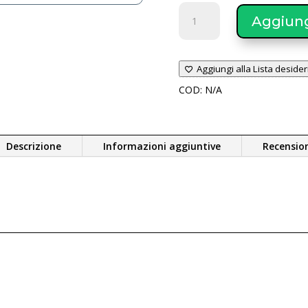
Daitsu
Aggiungi
climatizzatori
ARCTIC
PLUS
Aggiungi alla Lista desider
TP-
6
COD:
N/A
da
9.000
a
Descrizione
Informazioni aggiuntive
Recension
24.000
btu
quantità