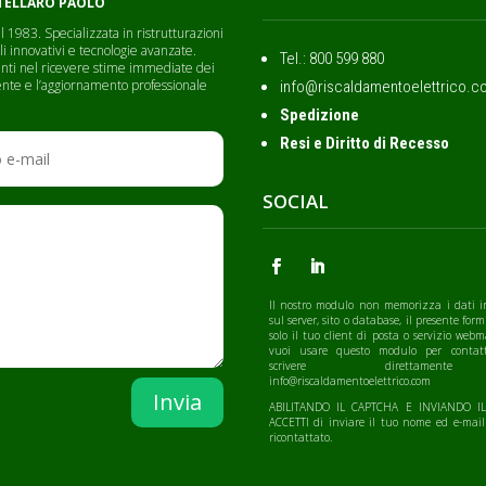
RTELLARO PAOLO
 1983. Specializzata in ristrutturazioni
li innovativi e tecnologie avanzate.
Tel.: ‭800 599 880
lienti nel ricevere stime immediate dei
cliente e l’aggiornamento professionale
info@riscaldamentoelettrico.c
Spedizione
Resi e Diritto di Recesso
SOCIAL
Il nostro modulo non memorizza i dati i
sul server, sito o database, il presente form
solo il tuo client di posta o servizio webm
vuoi usare questo modulo per contatt
scrivere direttamen
info@riscaldamentoelettrico.com
Invia
ABILITANDO IL CAPTCHA E INVIANDO 
ACCETTI di inviare il tuo nome ed e-mail
ricontattato.