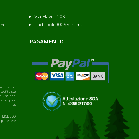
Via Flavia, 109
Ladispoli 00055 Roma
om
PAGAMENTO
mmessi, ne
 sostituisce
ail, se non
arci, puoi
te a:
IL MODULO
 per essere