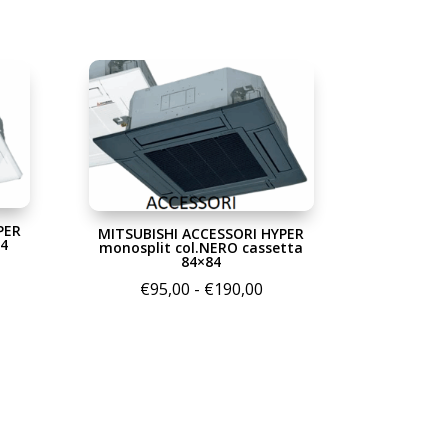
PER
MITSUBISHI ACCESSORI HYPER
84
monosplit col.NERO cassetta
84×84
scia
Fascia
€
95,00
-
€
190,00
di
ezzo:
prezzo:
da
5,00
€95,00
a
90,00
€190,00