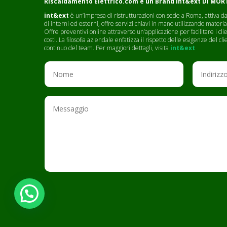
Riscaldamento Elettrico.com è un Brand
int&ext DI MO
int&ext
è un’impresa di ristrutturazioni con sede a Roma, attiva dal
di interni ed esterni, offre servizi chiavi in mano utilizzando materia
Offre preventivi online attraverso un’applicazione per facilitare i c
costi. La filosofia aziendale enfatizza il rispetto delle esigenze del 
continuo del team. Per maggiori dettagli, visita
int&ext