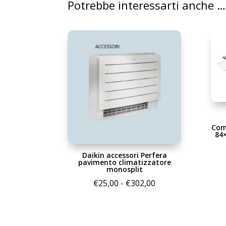
Potrebbe interessarti anche …
Com
84
Daikin accessori Perfera
pavimento climatizzatore
monosplit
Fascia
€
25,00
-
€
302,00
di
prezzo:
da