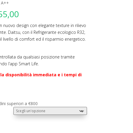
 A++
Fascia
55,00
di
prezzo:
nuovo design con elegante texture in rilievo
da
nte. Daitsu, con il Refrigerante ecologico R32,
€565,00
il livello di comfort ed il risparmio energetico.
a
€1.355,00
ntrollata da qualsiasi posizione tramite
ndo l’app Smart Life.
la disponibilità immediata e i tempi di
dini superiori a €800