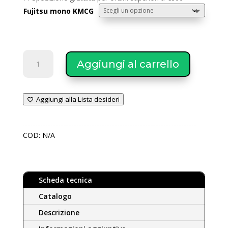
Fujitsu mono KMCG
Fujitsu
Aggiungi al carrello
climatizzatore
a
parete
Aggiungi alla Lista desideri
Serie
KMCG
WIFI
COD:
N/A
da
2
KW
a
Scheda tecnica
4,2
KW
Catalogo
quantità
Descrizione