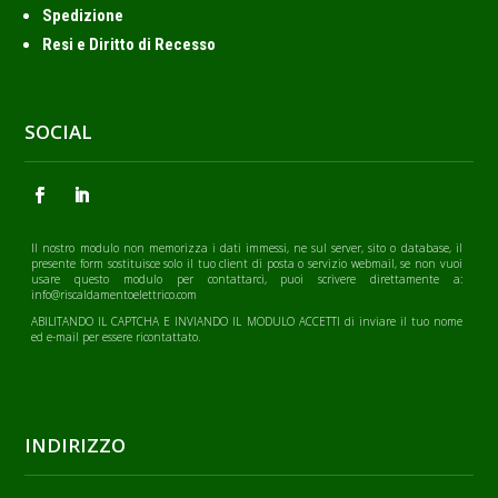
Spedizione
Resi e Diritto di Recesso
SOCIAL
Il nostro modulo non memorizza i dati immessi, ne sul server, sito o database, il
presente form sostituisce solo il tuo client di posta o servizio webmail, se non vuoi
usare questo modulo per contattarci, puoi scrivere direttamente a:
info@riscaldamentoelettrico.com
ABILITANDO IL CAPTCHA E INVIANDO IL MODULO ACCETTI di inviare il tuo nome
ed e-mail per essere ricontattato.
INDIRIZZO