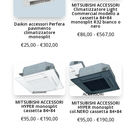
MITSUBISHI ACCESSORI
Climatizzatore Light
Commercial modello a
cassetta 84×84
monosplit R32 bianco o
Daikin accessori Perfera
nero
pavimento
climatizzatore
Fascia
€
86,00
-
€
567,00
monosplit
di
Fascia
€
25,00
-
€
302,00
prezzo:
di
da
prezzo:
€86,00
da
a
€25,00
€567,00
a
€302,00
MITSUBISHI ACCESSORI
MITSUBISHI ACCESSORI
HYPER monosplit
HYPER monosplit
cassetta 84×84
col.NERO cassetta 84×84
Fascia
€
95,00
-
€
190,00
Fascia
€
95,00
-
€
190,00
di
di
prezzo: