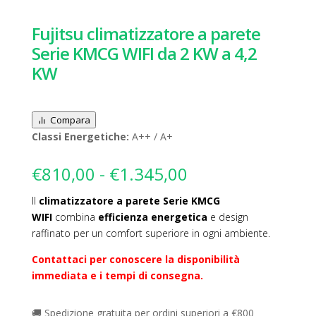
Fujitsu climatizzatore a parete
Serie KMCG WIFI da 2 KW a 4,2
KW
Compara
Classi Energetiche:
A++ / A+
Fascia
€
810,00
-
€
1.345,00
di
Il
climatizzatore a parete Serie KMCG
prezzo:
WIFI
combina
efficienza energetica
da
e design
raffinato per un comfort superiore in ogni ambiente.
€810,00
a
Contattaci per conoscere la disponibilità
€1.345,00
immediata e i tempi di consegna.
🚚 Spedizione gratuita per ordini superiori a €800