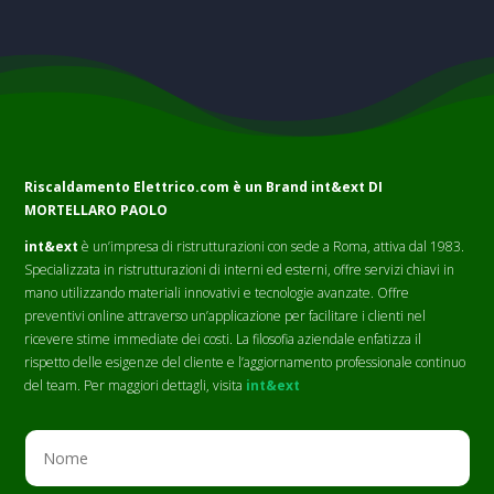
Riscaldamento Elettrico.com è un Brand
int&ext DI
MORTELLARO PAOLO
int&ext
è un’impresa di ristrutturazioni con sede a Roma, attiva dal 1983.
Specializzata in ristrutturazioni di interni ed esterni, offre servizi chiavi in
mano utilizzando materiali innovativi e tecnologie avanzate. Offre
preventivi online attraverso un’applicazione per facilitare i clienti nel
ricevere stime immediate dei costi. La filosofia aziendale enfatizza il
rispetto delle esigenze del cliente e l’aggiornamento professionale continuo
del team. Per maggiori dettagli, visita
int&ext