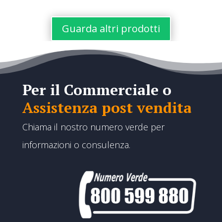
prezzo:
da
da
€95,00
€95,00
Guarda altri prodotti
a
a
€190,00
€190,00
Per il Commerciale o
Assistenza post vendita
Chiama il nostro numero verde per
informazioni o consulenza.