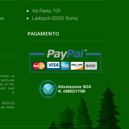
Via Flavia, 109
Ladispoli 00055 Roma
om
PAGAMENTO
mmessi, ne
 sostituisce
ail, se non
arci, puoi
te a:
IL MODULO
 per essere