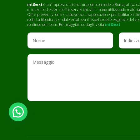
int&ext
è un’impresa di ristrutturazioni con sede a Roma, attiva dal
di interni ed esterni, offre servizi chiavi in mano utilizzando materia
Offre preventivi online attraverso un’applicazione per facilitare i c
costi. La filosofia aziendale enfatizza il rispetto delle esigenze del 
continuo del team. Per maggiori dettagli, visita
int&ext