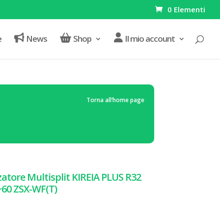
0 Elementi
e
News
Shop
Il mio account
Torna all’home page
atore Multisplit KIREIA PLUS R32
~60 ZSX-WF(T)