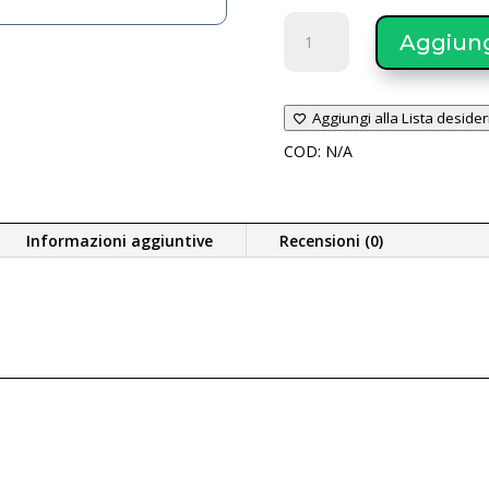
MITSUBISHI
Aggiungi
Climatizzatore
Multisplit
KIREIA
Aggiungi alla Lista desider
PLUS
R32
COD:
N/A
unità
interna
SRK
Informazioni aggiuntive
Recensioni (0)
20~60
ZSX-
WF(T)
quantità