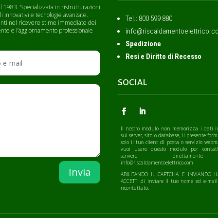
 1983. Specializzata in ristrutturazioni
li innovativi e tecnologie avanzate.
Tel.: ‭800 599 880
lienti nel ricevere stime immediate dei
cliente e l’aggiornamento professionale
info@riscaldamentoelettrico.c
Spedizione
Resi e Diritto di Recesso
SOCIAL
Il nostro modulo non memorizza i dati i
sul server, sito o database, il presente form
solo il tuo client di posta o servizio webm
vuoi usare questo modulo per contatt
scrivere direttamen
info@riscaldamentoelettrico.com
Invia
ABILITANDO IL CAPTCHA E INVIANDO 
ACCETTI di inviare il tuo nome ed e-mail
ricontattato.