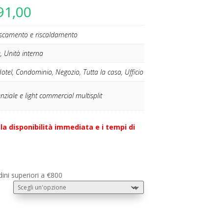
Fascia
91,00
di
prezzo:
escamento e riscaldamento
da
€660,00
, Unità interna
a
tel, Condominio, Negozio, Tutta la casa, Ufficio
€1.091,00
nziale e light commercial multisplit
la disponibilità immediata e i tempi di
dini superiori a €800