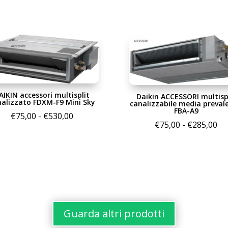
AIKIN accessori multisplit
Daikin ACCESSORI multisp
nalizzato FDXM-F9 Mini Sky
canalizzabile media preval
FBA-A9
Fascia
€
75,00
-
€
530,00
Fa
€
75,00
-
€
285,00
di
di
prezzo:
pr
da
da
€75,00
€7
a
a
€530,00
€2
Guarda altri prodotti