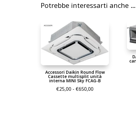
Potrebbe interessarti anche …
D
ca
Accessori Daikin Round Flow
Cassette multisplit unità
interna MINI Sky FCAG-B
Fascia
€
25,00
-
€
650,00
di
prezzo:
da
€25,00
a