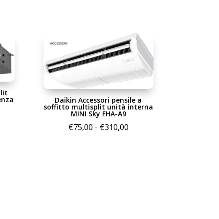
lit
enza
Daikin Accessori pensile a
soffitto multisplit unità interna
MINI Sky FHA-A9
scia
Fascia
€
75,00
-
€
310,00
di
ezzo:
prezzo:
da
5,00
€75,00
a
85,00
€310,00