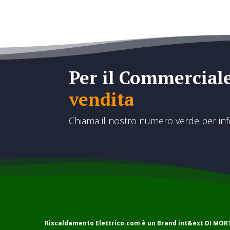
€650,00
Per il Commercial
vendita
Chiama il nostro numero verde per in
Riscaldamento Elettrico.com è un Brand
int&ext DI MO