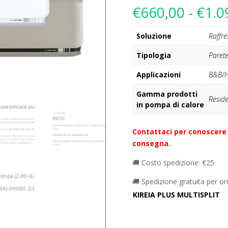
€
660,00
-
€
1.0
Soluzione
Raffr
Tipologia
Parete
Applicazioni
B&B/Ho
Gamma prodotti
Reside
in pompa di calore
Contattaci per conoscere 
consegna.
🚚 Costo spedizione: €25
🚚 Spedizione gratuita per or
KIREIA PLUS MULTISPLIT