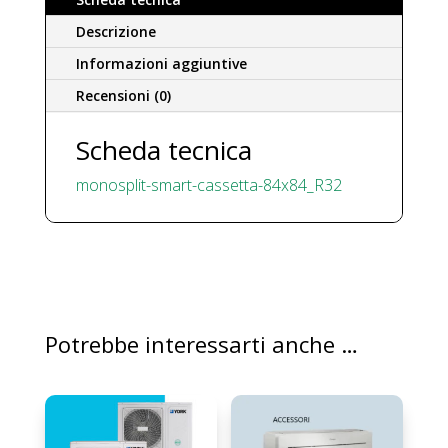
FDT
71~125
Descrizione
VH
Informazioni aggiuntive
pannello
Recensioni (0)
standard
T-
Scheda tecnica
PSA-
5BW-
monosplit-smart-cassetta-84x84_R32
E
quantità
Potrebbe interessarti anche …