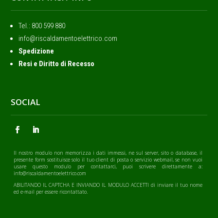
Tel.: ‭800 599 880
info@riscaldamentoelettrico.com
Spedizione
Resi e Diritto di Recesso
SOCIAL
Il nostro modulo non memorizza i dati immessi, ne sul server, sito o database, il
presente form sostituisce solo il tuo client di posta o servizio webmail, se non vuoi
usare questo modulo per contattarci, puoi scrivere direttamente a:
info@riscaldamentoelettrico.com
ABILITANDO IL CAPTCHA E INVIANDO IL MODULO ACCETTI di inviare il tuo nome
ed e-mail per essere ricontattato.