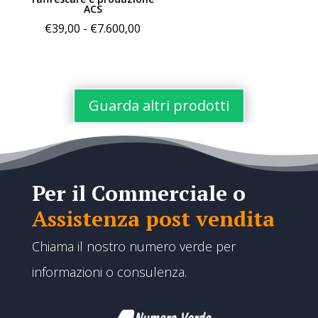
ACS
da
Fascia
€
39,00
-
€
7.600,00
€60,00
di
a
prezzo:
€350,00
da
€39,00
Guarda altri prodotti
a
€7.600,00
Per il Commerciale o
Assistenza post vendita
Chiama il nostro numero verde per
informazioni o consulenza.