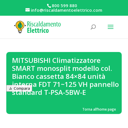
800 599 880
info@riscaldamentoelettrico.com
MITSUBISHI Climatizzatore
SMART monosplit modello col.
Bianco cassetta 84×84 unità
interna FDT 71~125 VH pannello
Compara
standard T-PSA-5BW-E
Torna all’home page