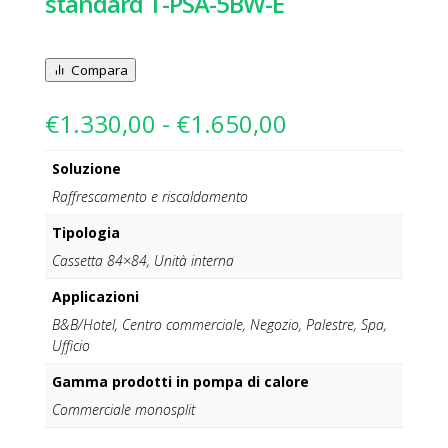
standard T-PSA-5BW-E
Compara
Fascia
€
1.330,00
-
€
1.650,00
di
prezzo:
Soluzione
da
Raffrescamento e riscaldamento
€1.330,00
a
Tipologia
€1.650,00
Cassetta 84×84, Unità interna
Applicazioni
B&B/Hotel, Centro commerciale, Negozio, Palestre, Spa,
Ufficio
Gamma prodotti in pompa di calore
Commerciale monosplit