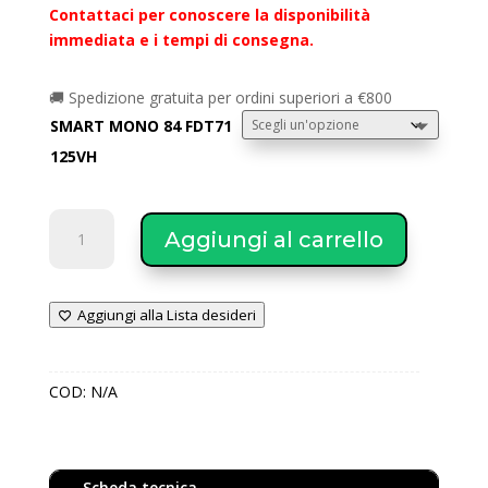
Contattaci per conoscere la disponibilità
immediata e i tempi di consegna.
🚚 Spedizione gratuita per ordini superiori a €800
SMART MONO 84 FDT71
125VH
MITSUBISHI
Aggiungi al carrello
Climatizzatore
SMART
monosplit
Aggiungi alla Lista desideri
modello
col.
Bianco
COD:
N/A
cassetta
84×84
unità
interna
Scheda tecnica