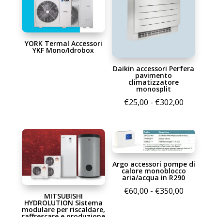
YORK Termal Accessori
YKF Mono/Idrobox
Daikin accessori Perfera
pavimento
climatizzatore
monosplit
Fascia
€
25,00
-
€
302,00
di
prezzo:
da
€25,00
Argo accessori pompe di
a
calore monoblocco
€302,00
aria/acqua in R290
Fascia
€
60,00
-
€
350,00
MITSUBISHI
di
HYDROLUTION Sistema
modulare per riscaldare,
prezzo:
raffrescare e produzione