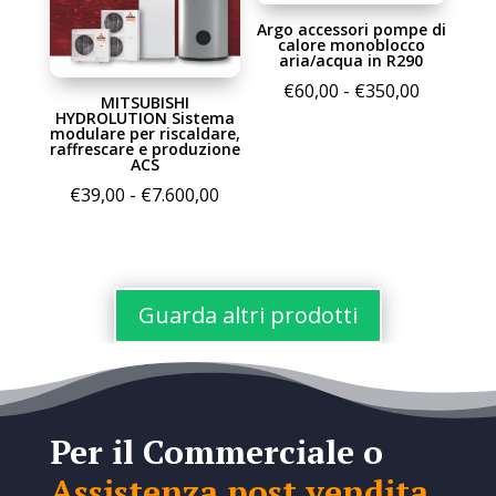
€25,00
Argo accessori pompe di
a
calore monoblocco
€302,00
aria/acqua in R290
Fascia
€
60,00
-
€
350,00
MITSUBISHI
di
HYDROLUTION Sistema
modulare per riscaldare,
prezzo:
raffrescare e produzione
ACS
da
Fascia
€
39,00
-
€
7.600,00
€60,00
di
a
prezzo:
€350,00
da
€39,00
Guarda altri prodotti
a
€7.600,00
Per il Commerciale o
Assistenza post vendita