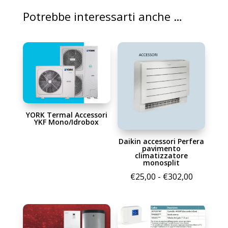
Potrebbe interessarti anche …
YORK Termal Accessori
YKF Mono/Idrobox
Daikin accessori Perfera
pavimento
climatizzatore
monosplit
Fascia
€
25,00
-
€
302,00
di
prezzo:
da