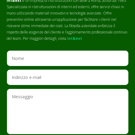
int&ext
è un’impresa di ristrutturazioni con sede a Roma, attiva dal 1983.
Specializzata in ristrutturazioni di interni ed esterni, offre servizi chiavi in
mano utilizzando materiali innovativi e tecnologie avanzate. Offre
preventivi online attraverso un’applicazione per facilitare i clienti nel
ricevere stime immediate dei costi. La filosofia aziendale enfatizza il
rispetto delle esigenze del cliente e l’aggiornamento professionale continuo
del team. Per maggiori dettagli, visita
int&ext