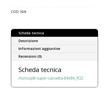
col.
Nero
COD:
N/A
cassetta
84×84
unità
interna
Scheda tecnica
FDT
100~140
Descrizione
VH
Informazioni aggiuntive
pannello
Recensioni (0)
antidraft
T-
Scheda tecnica
PSAE-
5BB-
monosplit-super-cassetta-84x84_R32
E*
quantità