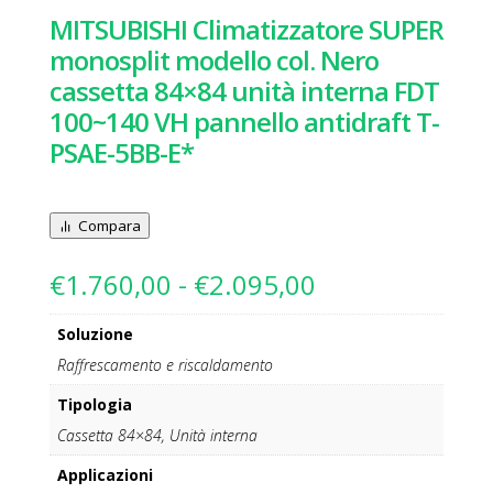
MITSUBISHI Climatizzatore SUPER
monosplit modello col. Nero
cassetta 84×84 unità interna FDT
100~140 VH pannello antidraft T-
PSAE-5BB-E*
Compara
Fascia
€
1.760,00
-
€
2.095,00
di
prezzo:
Soluzione
da
Raffrescamento e riscaldamento
€1.760,00
a
Tipologia
€2.095,00
Cassetta 84×84, Unità interna
Applicazioni