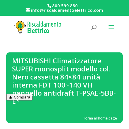
800 599 880
info@riscaldamentoelettrico.com
MITSUBISHI Climatizzatore
SUPER monosplit modello col.
Nero cassetta 84×84 unità
interna FDT 100~140 VH
pannello antidraft T-PSAE-5BB-
Compara
E*
Torna all’home page