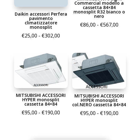
Commercial modello a
cassetta 84×84
monosplit R32 bianco o
Daikin accessori Perfera
nero
pavimento
climatizzatore
Fascia
€
86,00
-
€
567,00
monosplit
di
Fascia
€
25,00
-
€
302,00
prezzo:
di
da
prezzo:
€86,00
da
a
€25,00
€567,00
a
€302,00
MITSUBISHI ACCESSORI
MITSUBISHI ACCESSORI
HYPER monosplit
HYPER monosplit
cassetta 84×84
col.NERO cassetta 84×84
Fascia
€
95,00
-
€
190,00
Fascia
€
95,00
-
€
190,00
di
di
prezzo:
prezzo:
da
da