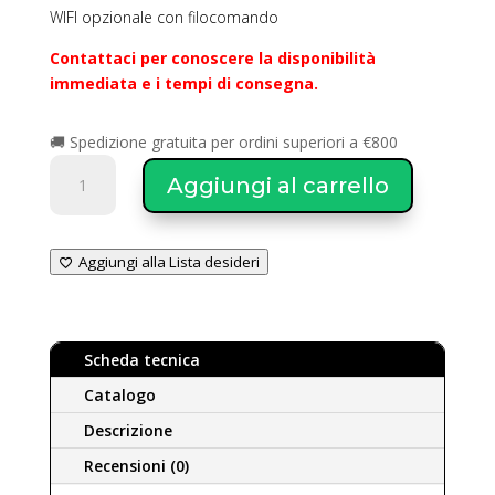
WIFI opzionale con filocomando
Contattaci per conoscere la disponibilità
immediata e i tempi di consegna.
🚚 Spedizione gratuita per ordini superiori a €800
Multiwarm
Aggiungi al carrello
Light
Commercial
Cassetta
Aggiungi alla Lista desideri
compatta
60x60
8
vie
Scheda tecnica
12.000
BTU
Catalogo
MTFGS
Descrizione
351
Recensioni (0)
ZA