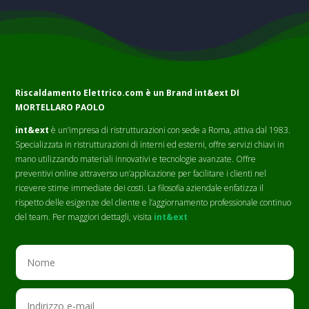
Riscaldamento Elettrico.com è un Brand
int&ext DI
MORTELLARO PAOLO
int&ext
è un’impresa di ristrutturazioni con sede a Roma, attiva dal 1983.
Specializzata in ristrutturazioni di interni ed esterni, offre servizi chiavi in
mano utilizzando materiali innovativi e tecnologie avanzate. Offre
preventivi online attraverso un’applicazione per facilitare i clienti nel
ricevere stime immediate dei costi. La filosofia aziendale enfatizza il
rispetto delle esigenze del cliente e l’aggiornamento professionale continuo
del team. Per maggiori dettagli, visita
int&ext