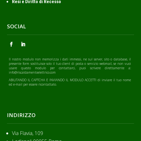
Resi e Diritto di Recesso
SOCIAL
Il nostro modulo non memorizza i dati immessi, ne sul server, sito o database, il
presente form sostituisce solo il tuo client di posta o servizio webmail, se non vuoi
usare questo modulo per contattarci, puoi scrivere direttamente a:
info@riscaldamentoelettrico.com
ABILITANDO IL CAPTCHA E INVIANDO IL MODULO ACCETTI di inviare il tuo nome
ed e-mail per essere ricontattato.
INDIRIZZO
Via Flavia, 109