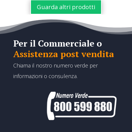
€95,00
€95,00
Guarda altri prodotti
a
a
€190,00
€190,00
Per il Commerciale o
Assistenza post vendita
Chiama il nostro numero verde per
informazioni o consulenza.