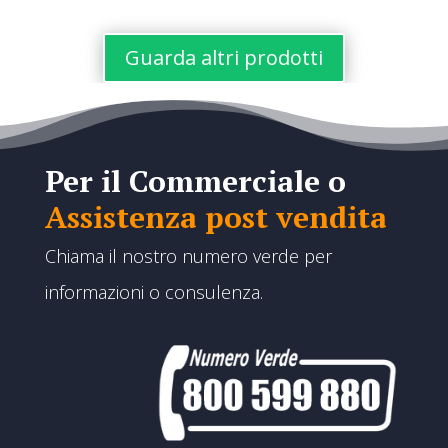
€350,00
da
€39,00
Guarda altri prodotti
a
€7.600,00
Per il Commerciale o
Assistenza post vendita
Chiama il nostro numero verde per
informazioni o consulenza.