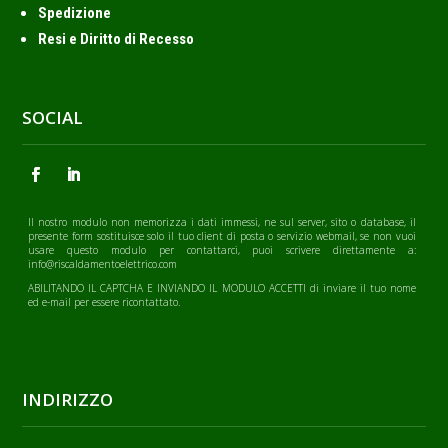
Spedizione
Resi e Diritto di Recesso
SOCIAL
Il nostro modulo non memorizza i dati immessi, ne sul server, sito o database, il
presente form sostituisce solo il tuo client di posta o servizio webmail, se non vuoi
usare questo modulo per contattarci, puoi scrivere direttamente a:
info@riscaldamentoelettrico.com
ABILITANDO IL CAPTCHA E INVIANDO IL MODULO ACCETTI di inviare il tuo nome
ed e-mail per essere ricontattato.
INDIRIZZO