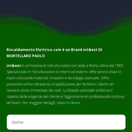
Riscaldamento Elettrico.com è un Brand
int&ext DI
MORTELLARO PAOLO
int&ext
è un’impresa di ristrutturazioni con sede a Roma, attiva dal 1983.
Specializzata in ristrutturazioni di interni ed esterni, offre servizi chiavi in
mano utilizzando materiali innovativi e tecnologie avanzate. Offre
preventivi online attraverso un’applicazione per facilitare i clienti nel
ricevere stime immediate dei costi. La filosofia aziendale enfatizza il
rispetto delle esigenze del cliente e l’aggiornamento professionale continuo
del team. Per maggiori dettagli, visita
int&ext