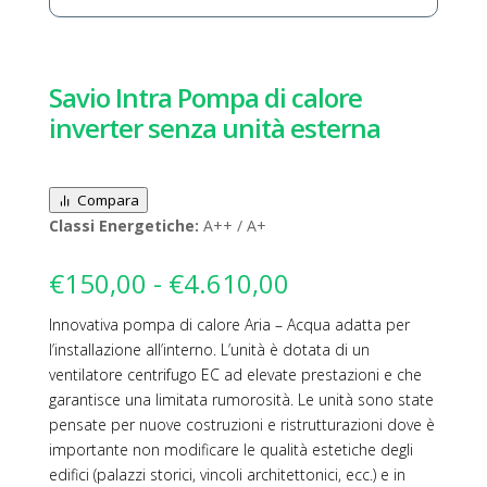
Savio Intra Pompa di calore
inverter senza unità esterna
Compara
Classi Energetiche:
A++ / A+
Fascia
€
150,00
-
€
4.610,00
di
Innovativa pompa di calore Aria – Acqua adatta per
prezzo:
l’installazione all’interno. L’unità è dotata di un
da
ventilatore centrifugo EC ad elevate prestazioni e che
€150,00
garantisce una limitata rumorosità. Le unità sono state
a
pensate per nuove costruzioni e ristrutturazioni dove è
€4.610,00
importante non modificare le qualità estetiche degli
edifici (palazzi storici, vincoli architettonici, ecc.) e in