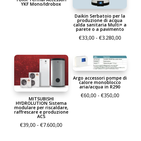
YKF Mono/Idrobox
Daikin Serbatoio per la
produzione di acqua
calda sanitaria Multi+ a
parete o a pavimento
Fascia
€
33,00
-
€
3.280,00
di
prezzo:
da
€33,00
Argo accessori pompe di
a
calore monoblocco
€3.280,0
aria/acqua in R290
Fascia
€
60,00
-
€
350,00
MITSUBISHI
di
HYDROLUTION Sistema
modulare per riscaldare,
prezzo:
raffrescare e produzione
ACS
da
Fascia
€
39,00
-
€
7.600,00
€60,00
di
a
prezzo: