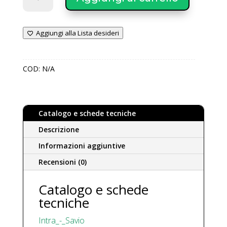
Intra
Pompa
di
Aggiungi alla Lista desideri
calore
inverter
senza
COD:
N/A
unità
esterna
quantità
Catalogo e schede tecniche
Descrizione
Informazioni aggiuntive
Recensioni (0)
Catalogo e schede
tecniche
Intra_-_Savio