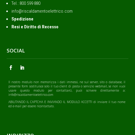
Tel.: ‭800 599 880
info@riscaldamentoelettrico.com
Spedizione
Resi e Diritto di Recesso
SOCIAL
Il nostro modulo non memorizza i dati immessi, ne sul server, sito o database, il
presente form sostituisce solo il tuo client di posta o servizio webmail, se non vuoi
usare questo modulo per contattarci, puoi scrivere direttamente a:
info@riscaldamentoelettrico.com
ABILITANDO IL CAPTCHA E INVIANDO IL MODULO ACCETTI di inviare il tuo nome
ed e-mail per essere ricontattato.