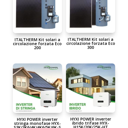
ITALTHERM Kit solari a
ITALTHERM Kit solari a
circolazione forzata Eco
circolazione forzata Eco
300
200
HYXI POWER inverter
HYXI POWER inverter
ibrido trifase HYX-
stringa monofase HYX-
H15K/20K/25K-HT
S3K/3K6/4K/4K6/5K/6K-S