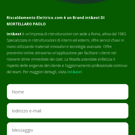
Riscaldamento Elettrico.com è un Brand
int&ext DI
MORTELLARO PAOLO
int&ext
è un’impresa di ristrutturazioni con sede a Roma, attiva dal 1983.
Specializzata in ristrutturazioni di interni ed esterni, offre servizi chiavi in
mano utilizzando materiali innovativi e tecnologie avanzate. Offre
preventivi online attraverso un’applicazione per facilitare i clienti nel
ricevere stime immediate dei costi. La filosofia aziendale enfatizza il
rispetto delle esigenze del cliente e l’aggiornamento professionale continuo
del team. Per maggiori dettagli, visita
int&ext