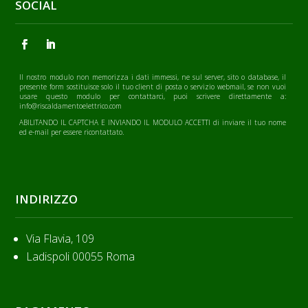
SOCIAL
Il nostro modulo non memorizza i dati immessi, ne sul server, sito o database, il
presente form sostituisce solo il tuo client di posta o servizio webmail, se non vuoi
usare questo modulo per contattarci, puoi scrivere direttamente a:
info@riscaldamentoelettrico.com
ABILITANDO IL CAPTCHA E INVIANDO IL MODULO ACCETTI di inviare il tuo nome
ed e-mail per essere ricontattato.
INDIRIZZO
Via Flavia, 109
Ladispoli 00055 Roma