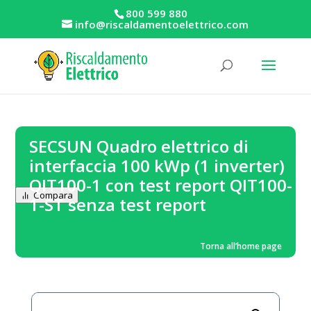
800 599 880
info@riscaldamentoelettrico.com
SECSUN Quadro elettrico di
interfaccia 100 kWp (1 inverter)
QIT100-1 con test report QIT100-
Compara
1-ST senza test report
Torna all’home page