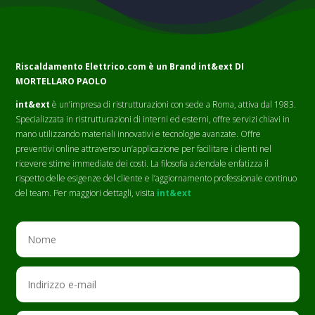
Riscaldamento Elettrico.com è un Brand
int&ext DI
MORTELLARO PAOLO
int&ext
è un’impresa di ristrutturazioni con sede a Roma, attiva dal 1983.
Specializzata in ristrutturazioni di interni ed esterni, offre servizi chiavi in
mano utilizzando materiali innovativi e tecnologie avanzate. Offre
preventivi online attraverso un’applicazione per facilitare i clienti nel
ricevere stime immediate dei costi. La filosofia aziendale enfatizza il
rispetto delle esigenze del cliente e l’aggiornamento professionale continuo
del team. Per maggiori dettagli, visita
int&ext