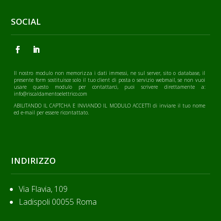
SOCIAL
Il nostro modulo non memorizza i dati immessi, ne sul server, sito o database, il
presente form sostituisce solo il tuo client di posta o servizio webmail, se non vuoi
usare questo modulo per contattarci, puoi scrivere direttamente a:
info@riscaldamentoelettrico.com
ABILITANDO IL CAPTCHA E INVIANDO IL MODULO ACCETTI di inviare il tuo nome
ed e-mail per essere ricontattato.
INDIRIZZO
Via Flavia, 109
Ladispoli 00055 Roma