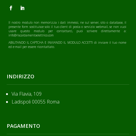
Il nostro modulo non memorizza i dati immessi, ne sul server, sito o database, il
presente form sostituisce solo il tuo client di posta o servizio webmail, se non vuoi
usare questo modulo per contattarci, puoi scrivere direttamente a:
info@riscaldamentoelettrico.com
ABILITANDO IL CAPTCHA E INVIANDO IL MODULO ACCETTI di inviare il tuo nome
ed e-mail per essere ricontattato.
INDIRIZZO
Via Flavia, 109
Ladispoli 00055 Roma
PAGAMENTO