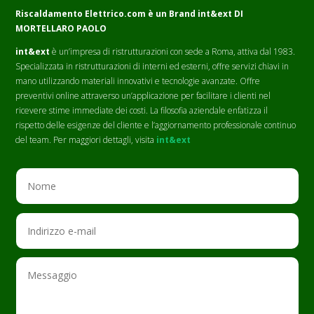
Riscaldamento Elettrico.com è un Brand
int&ext DI
MORTELLARO PAOLO
int&ext
è un’impresa di ristrutturazioni con sede a Roma, attiva dal 1983.
Specializzata in ristrutturazioni di interni ed esterni, offre servizi chiavi in
mano utilizzando materiali innovativi e tecnologie avanzate. Offre
preventivi online attraverso un’applicazione per facilitare i clienti nel
ricevere stime immediate dei costi. La filosofia aziendale enfatizza il
rispetto delle esigenze del cliente e l’aggiornamento professionale continuo
del team. Per maggiori dettagli, visita
int&ext