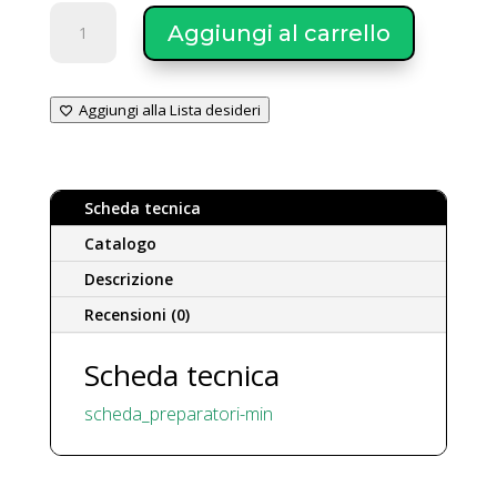
SmartSol
Aggiungi al carrello
preparatori
AIW-
P
Aggiungi alla Lista desideri
quantità
Scheda tecnica
Catalogo
Descrizione
Recensioni (0)
Scheda tecnica
scheda_preparatori-min