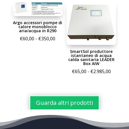
prezzo:
€39,00
da
a
€33,00
€7.600,0
Argo accessori pompe di
a
calore monoblocco
€3.280,00
aria/acqua in R290
Fascia
€
60,00
-
€
350,00
di
SmartSol produttore
prezzo:
istantaneo di acqua
calda sanitaria LEADER
da
Box AIW
€60,00
Fascia
€
65,00
-
€
2.985,00
a
di
€350,00
prezzo:
da
€65,00
Guarda altri prodotti
a
€2.985,0