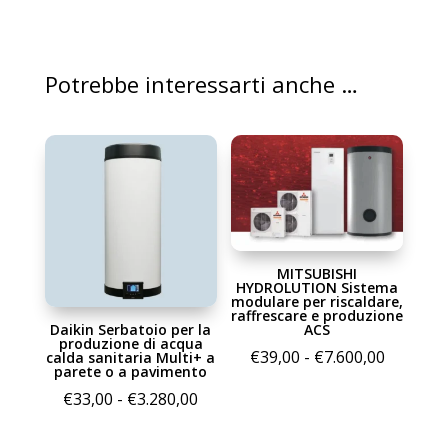
Potrebbe interessarti anche …
MITSUBISHI
HYDROLUTION Sistema
modulare per riscaldare,
raffrescare e produzione
Daikin Serbatoio per la
ACS
produzione di acqua
Fascia
€
39,00
-
€
7.600,00
calda sanitaria Multi+ a
parete o a pavimento
di
Fascia
€
33,00
-
€
3.280,00
prezzo:
di
da