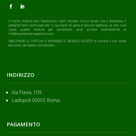
Il nostro modulo non memorizza i dati immessi, ne sul server, sito o database, il
presente form sostituisce solo il tuo client di posta o servizio webmail, se non vuoi
usare questo modulo per contattarci, puoi scrivere direttamente a:
info@riscaldamentoelettrico.com
ABILITANDO IL CAPTCHA E INVIANDO IL MODULO ACCETTI di inviare il tuo nome
ed e-mail per essere ricontattato.
INDIRIZZO
Via Flavia, 109
Ladispoli 00055 Roma
PAGAMENTO