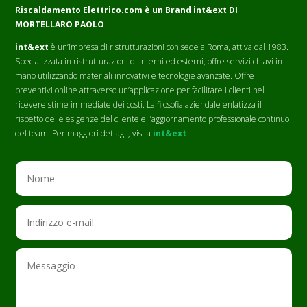
Riscaldamento Elettrico.com è un Brand
int&ext DI
MORTELLARO PAOLO
int&ext
è un’impresa di ristrutturazioni con sede a Roma, attiva dal 1983.
Specializzata in ristrutturazioni di interni ed esterni, offre servizi chiavi in
mano utilizzando materiali innovativi e tecnologie avanzate. Offre
preventivi online attraverso un’applicazione per facilitare i clienti nel
ricevere stime immediate dei costi. La filosofia aziendale enfatizza il
rispetto delle esigenze del cliente e l’aggiornamento professionale continuo
del team. Per maggiori dettagli, visita
int&ext