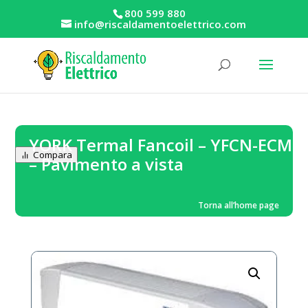
800 599 880
info@riscaldamentoelettrico.com
YORK Termal Fancoil – YFCN-ECM
Compara
– Pavimento a vista
Torna all’home page