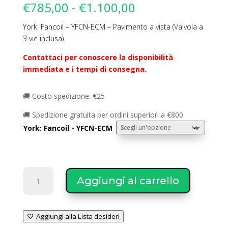
Fascia
€
785,00
-
€
1.100,00
di
York: Fancoil – YFCN-ECM – Pavimento a vista (Valvola a
prezzo:
3 vie inclusa)
da
€785,00
Contattaci per conoscere la disponibilità
a
immediata e i tempi di consegna.
€1.100,00
🚚 Costo spedizione: €25
🚚 Spedizione gratuita per ordini superiori a €800
York: Fancoil - YFCN-ECM
YORK
Aggiungi al carrello
Termal
Fancoil
-
Aggiungi alla Lista desideri
YFCN-