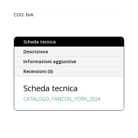
ECM
-
COD:
N/A
Pavimento
a
vista
quantità
Scheda tecnica
Descrizione
Informazioni aggiuntive
Recensioni (0)
Scheda tecnica
CATALOGO_FANCOIL_YORK_2024