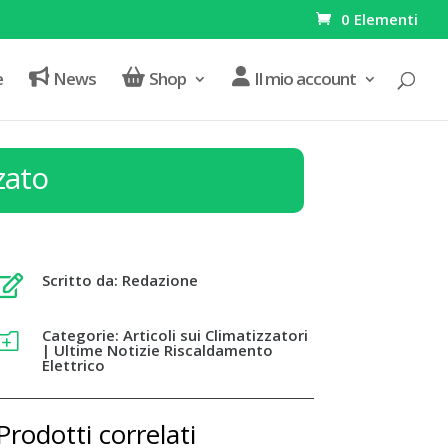
0 Elementi
e
News
Shop
Il mio account
zato
Scritto da: Redazione

Categorie:
Articoli sui Climatizzatori
o
|
Ultime Notizie Riscaldamento
Elettrico
Prodotti correlati