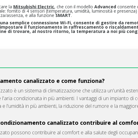
tare la
Mitsubishi Electric
, che con il modello
Advanced
consente di
e: fornito di 4 sensori (temperatura, umidità, luminosità e presenza)
enza/assenza, e alla funzione
SMART
.
 una semplice connessione Wi-Fi, consente di gestire da remot
 impostare il funzionamento in raffrescamento o riscaldament
ine di trovare, al nostro ritorno, la temperatura a noi più con
onamento canalizzato e come funziona?
zato è un sistema di climatizzazione che utilizza un'unità ester
re l'aria condizionata in più ambienti. I vantaggi di un impianto 
a e l'umidità in più ambienti, la riduzione del rumore e la maggior
ondizionamento canalizzato contribuire al comfort
zato possono contribuire al comfort e alla salute degli occupant