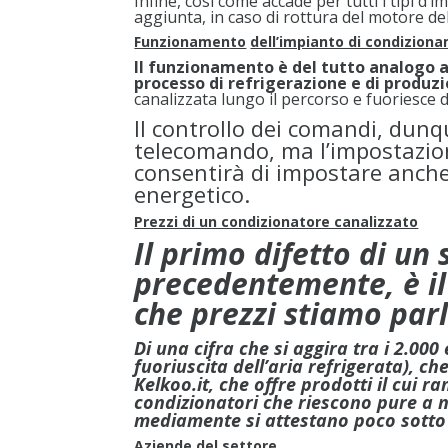
Infine, cosi come accade per tutti i tipi d’
aggiunta, in caso di rottura del motore del
Funzionamento
dell’impianto di condizion
Il funzionamento è del tutto analogo a u
processo di refrigerazione e di produz
canalizzata lungo il percorso e fuoriesce da
Il controllo dei comandi, dun
telecomando, ma l’impostazio
consentirà di impostare anche
energetico.
Prezzi di un condizionatore canalizzato
Il primo difetto di u
precedentemente, è il 
che prezzi stiamo par
Di una cifra che si aggira tra i 2.000
fuoriuscita dell’aria refrigerata), c
Kelkoo.it, che offre prodotti il cui r
condizionatori che riescono pure a n
mediamente si attestano poco sotto 
Aziende del settore