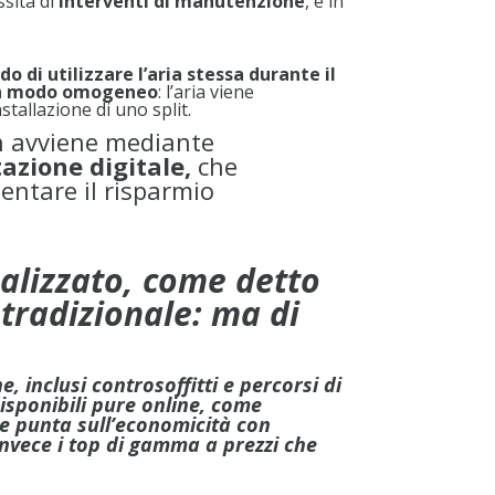
sita di
interventi di manutenzione
, e in
o di utilizzare l’aria stessa durante il
a in modo omogeneo
: l’aria viene
stallazione di uno split.
on avviene mediante
azione digitale,
che
entare il risparmio
nalizzato, come detto
 tradizionale: ma di
e, inclusi controsoffitti e percorsi di
disponibili pure online, come
 che punta sull’economicità con
invece i top di gamma a prezzi che