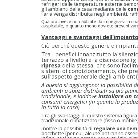
refrigeri dalle temperature esterne semp
gli ambienti della casa mediante delle
can
l’aria venga distribuita negli ambienti, ra
Qualora invece non abbiate da impegnarvi in una
auspicabile, o quanto meno dovrete preventivare f
Vantaggi e svantaggi dell’impiant
Ciò perché questo genere d’impianto
Tra i benefici innanzitutto la silenzi
terrazzo a livello) e la discrezione (g
ripresa
della stessa, che sono facil
sistemi di condizionamento, che pr
sull’aspetto generale degli ambienti)
A questo si aggiungono: la possibilità 
ambienti o spazi distribuiti su più pia
tradizionale, e laddove
installare un 
consumi energetici (in quanto la produ
in tutta la casa).
Tra gli svantaggi di questo sistema figura
tradizionale climatizzatore (fisso o mobile)
Inoltre la possibilità di
regolare una tem
bocchette (per cui, alcune potranno esser