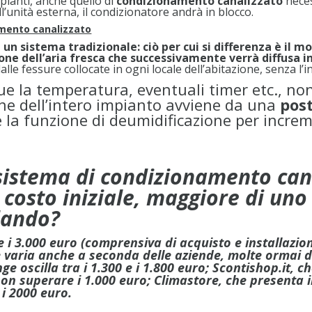
impianti, anche quello di
condizionamento canalizzato
neces
l’unità esterna, il condizionatore andrà in blocco.
amento canalizzato
n sistema tradizionale: ciò per cui si differenza è il mod
ione dell’aria fresca che successivamente verrà diffus
lle fessure collocate in ogni locale dell’abitazione, senza l’in
que la temperatura, eventuali timer etc., n
ne dell’intero impianto avviene da una
post
 la funzione di deumidificazione per increm
n sistema di condizionamento ca
costo iniziale, maggiore di uno
lando?
 e i 3.000 euro (comprensiva di acquisto e installazion
he varia anche a seconda delle aziende, molte ormai 
ange oscilla tra i 1.300 e i 1.800 euro; Scontishop.it,
on superare i 1.000 euro; Climastore, che presenta 
i 2000 euro.