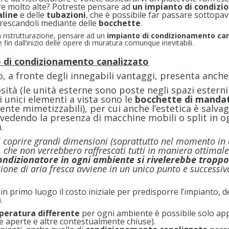
re molto alte? Potreste pensare ad
un impianto di condizi
aline
e delle
tubazioni
, che è possibile far passare sottopav
ffrescandoli mediante delle
bocchette
.
 ristrutturazione, pensare ad un
impianto di condizionamento can
in dall’inizio delle opere di muratura comunque inevitabili.
o di condizionamento canalizzato
, a fronte degli innegabili vantaggi, presenta anche
osità (le unità esterne sono poste negli spazi esterni
li unici elementi a vista sono le
bocchette di mandata
mente mimetizzabili), per cui anche l’estetica è sal
evedendo la presenza di macchine mobili o split in
.
di coprire grandi dimensioni (soprattutto nel momento in 
ni, che non verrebbero raffrescati tutti in maniera ottim
condizionatore in ogni ambiente si rivelerebbe tropp
zione di aria fresca avviene in un unico punto e succes
 in primo luogo il costo iniziale per predisporre l’impianto,
.
peratura differente
per ogni ambiente è possibile solo app
e aperte e altre contestualmente chiuse).