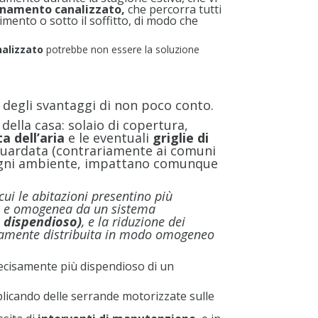
a
onamento canalizzato,
che percorra tutti
€2.330,00
imento o sotto il soffitto, di modo che
alizzato
potrebbe non essere la soluzione
 degli svantaggi di non poco conto.
 della casa: solaio di copertura,
 dell’aria
e le eventuali
griglie di
vaguardata (contrariamente ai comuni
 ogni ambiente, impattano comunque
cui le abitazioni presentino più
ale e omogenea da un sistema
o dispendioso)
, e la riduzione dei
sivamente distribuita in modo omogeneo
 decisamente più dispendioso di un
licando delle serrande motorizzate sulle