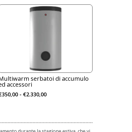
Multiwarm serbatoi di accumulo
ed accessori
Fascia
€
350,00
-
€
2.330,00
di
prezzo:
da
€350,00
amento durante la stagione estiva, che vi