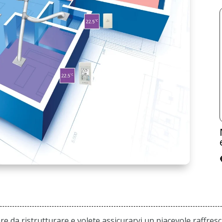
 da ristrutturare e volete assicurarvi un piacevole raffresc