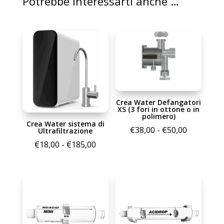
Potrebbe interessarti anche …
Crea Water Defangatori
XS (3 fori in ottone o in
polimero)
Crea Water sistema di
Fascia
€
38,00
-
€
50,00
Ultrafiltrazione
di
Fascia
€
18,00
-
€
185,00
prezzo:
di
da
prezzo:
€38,00
da
a
€18,00
€50,00
a
€185,00