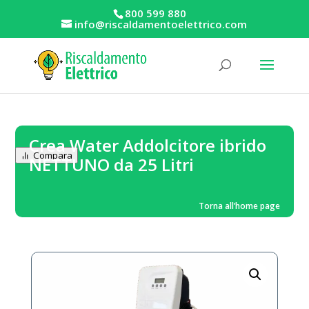
800 599 880
info@riscaldamentoelettrico.com
Crea Water Addolcitore ibrido
Compara
NETTUNO da 25 Litri
Torna all’home page