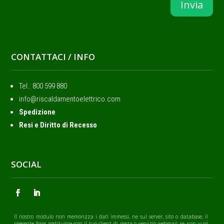
Invia
CONTATTACI / INFO
Tel.: ‭800 599 880
info@riscaldamentoelettrico.com
Spedizione
Resi e Diritto di Recesso
SOCIAL
Il nostro modulo non memorizza i dati immessi, ne sul server, sito o database, il
presente form sostituisce solo il tuo client di posta o servizio webmail, se non vuoi