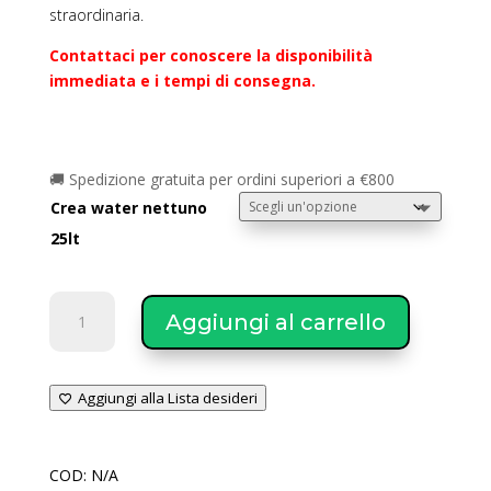
straordinaria.
Contattaci per conoscere la disponibilità
immediata e i tempi di consegna.
🚚 Spedizione gratuita per ordini superiori a €800
Crea water nettuno
25lt
Crea
Aggiungi al carrello
Water
Addolcitore
ibrido
Aggiungi alla Lista desideri
NETTUNO
da
25
COD:
N/A
Litri