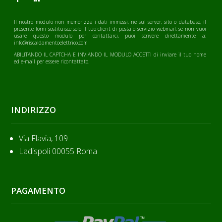
Il nostro modulo non memorizza i dati immessi, ne sul server, sito o database, il
presente form sostituisce solo il tuo client di posta o servizio webmail, se non vuoi
usare questo modulo per contattarci, puoi scrivere direttamente a:
info@riscaldamentoelettrico.com
ABILITANDO IL CAPTCHA E INVIANDO IL MODULO ACCETTI di inviare il tuo nome
ed e-mail per essere ricontattato.
INDIRIZZO
Via Flavia, 109
Ladispoli 00055 Roma
PAGAMENTO