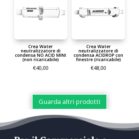
a
€18,00
€50,00
a
€185,00
Crea Water
Crea Water
neutralizzatore di
neutralizzatore di
condensa NO ACID MINI
condensa ACIDROP con
(non ricaricabile)
finestre (ricaricabile)
€
40,00
€
48,00
Guarda altri prodotti