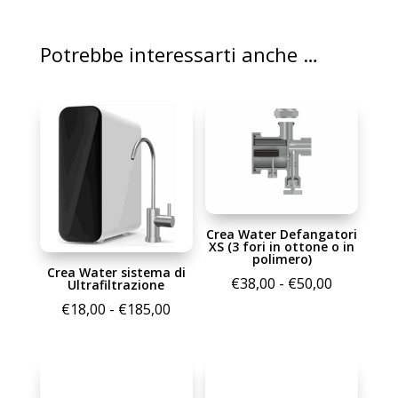
Potrebbe interessarti anche …
Crea Water Defangatori
XS (3 fori in ottone o in
polimero)
Crea Water sistema di
Fascia
€
38,00
-
€
50,00
Ultrafiltrazione
di
Fascia
€
18,00
-
€
185,00
prezzo:
di
da
prezzo:
€38,00
da