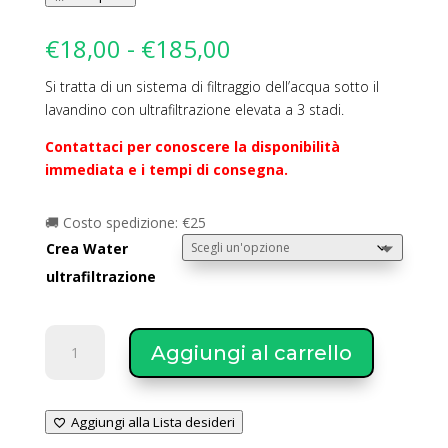
Fascia
€
18,00
-
€
185,00
di
Si tratta di un sistema di filtraggio dell’acqua sotto il
prezzo:
lavandino con ultrafiltrazione elevata a 3 stadi.
da
€18,00
Contattaci per conoscere la disponibilità
a
immediata e i tempi di consegna.
€185,00
🚚 Costo spedizione: €25
Crea Water
ultrafiltrazione
Crea
Aggiungi al carrello
Water
sistema
di
Aggiungi alla Lista desideri
Ultrafiltrazione