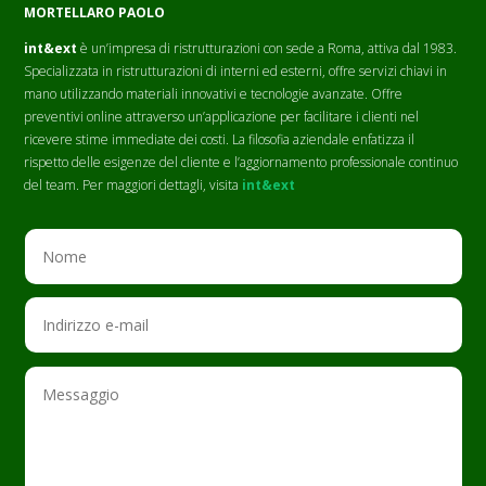
MORTELLARO PAOLO
int&ext
è un’impresa di ristrutturazioni con sede a Roma, attiva dal 1983.
Specializzata in ristrutturazioni di interni ed esterni, offre servizi chiavi in
mano utilizzando materiali innovativi e tecnologie avanzate. Offre
preventivi online attraverso un’applicazione per facilitare i clienti nel
ricevere stime immediate dei costi. La filosofia aziendale enfatizza il
rispetto delle esigenze del cliente e l’aggiornamento professionale continuo
del team. Per maggiori dettagli, visita
int&ext