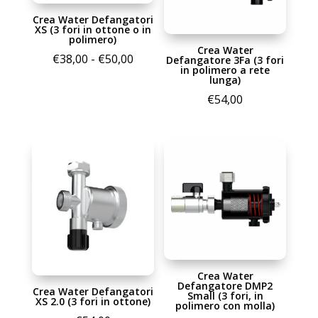
Crea Water Defangatori
XS (3 fori in ottone o in
polimero)
Crea Water
Fascia
€
38,00
-
€
50,00
Defangatore 3Fa (3 fori
in polimero a rete
di
lunga)
prezzo:
€
54,00
da
€38,00
a
€50,00
Crea Water
Defangatore DMP2
Crea Water Defangatori
Small (3 fori, in
XS 2.0 (3 fori in ottone)
polimero con molla)