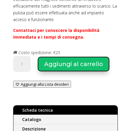
efficacemente tutti i sedimenti attraverso lo scarico. La
pulizia può essere effettuata anche ad impianto
acceso e funzionante.
Contattaci per conoscere la disponibilità
immediata e i tempi di consegna.
🚚 Costo spedizione: €25
Crea
Aggiungi al carrello
Water
Defangatore
X4
Aggiungi alla Lista desideri
Small
(4
fori,
in
Scheda tecnica
polimero
con
Catalogo
rete
Descrizione