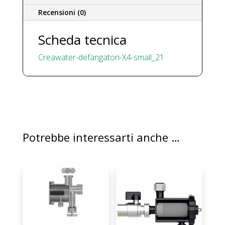
lunga)
Recensioni (0)
quantità
Scheda tecnica
Creawater-defangatori-X4-small_21
Potrebbe interessarti anche …