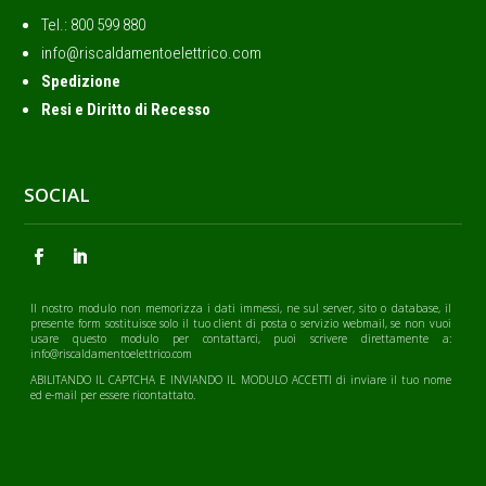
Tel.: ‭800 599 880
info@riscaldamentoelettrico.com
Spedizione
Resi e Diritto di Recesso
SOCIAL
Il nostro modulo non memorizza i dati immessi, ne sul server, sito o database, il
presente form sostituisce solo il tuo client di posta o servizio webmail, se non vuoi
usare questo modulo per contattarci, puoi scrivere direttamente a:
info@riscaldamentoelettrico.com
ABILITANDO IL CAPTCHA E INVIANDO IL MODULO ACCETTI di inviare il tuo nome
ed e-mail per essere ricontattato.