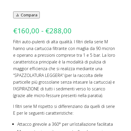
Compara
Fascia
€
160,00
-
€
288,00
di
Filtri auto-pulenti di alta qualità. I filtri della serie M
prezzo:
hanno una cartuccia filtrante con maglia da 90 micron
da
e operano a pressioni comprese tra 1 e 5 bar. La loro
€160,00
caratteristica principale è la modalità di pulizia di
a
maggior efficienza che si realizza mediante una
€288,00
“SPAZZOLATURA LEGGERA” (per la raccolta delle
particelle più grossolane senza intasare la cartuccia) e
l’ASPIRAZIONE di tutti i sedimenti verso lo scarico
(grazie alle micro-fessure presenti nella paratia).
I filtri serie M rispetto si differenziano da quelli di serie
E per le seguenti caratteristiche:
Attacco girevole a 360° per un’istallazione facilitata