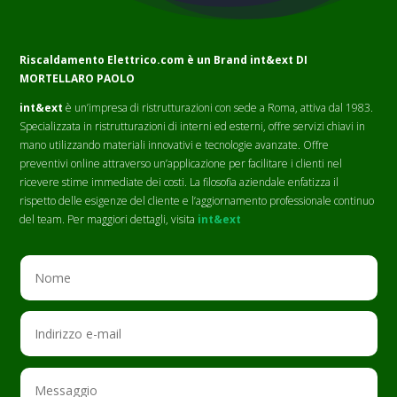
Riscaldamento Elettrico.com è un Brand
int&ext DI
MORTELLARO PAOLO
int&ext
è un’impresa di ristrutturazioni con sede a Roma, attiva dal 1983.
Specializzata in ristrutturazioni di interni ed esterni, offre servizi chiavi in
mano utilizzando materiali innovativi e tecnologie avanzate. Offre
preventivi online attraverso un’applicazione per facilitare i clienti nel
ricevere stime immediate dei costi. La filosofia aziendale enfatizza il
rispetto delle esigenze del cliente e l’aggiornamento professionale continuo
del team. Per maggiori dettagli, visita
int&ext