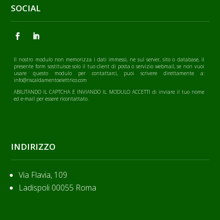
SOCIAL
Il nostro modulo non memorizza i dati immessi, ne sul server, sito o database, il
presente form sostituisce solo il tuo client di posta o servizio webmail, se non vuoi
usare questo modulo per contattarci, puoi scrivere direttamente a:
info@riscaldamentoelettrico.com
ABILITANDO IL CAPTCHA E INVIANDO IL MODULO ACCETTI di inviare il tuo nome
ed e-mail per essere ricontattato.
INDIRIZZO
Via Flavia, 109
Ladispoli 00055 Roma