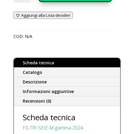
Filtri
autopulenti
Aggiungi alla Lista desideri
per
l’eliminazione
della
COD:
N/A
torbidità
SERIE
M
quantità
Scheda tecnica
Catalogo
Descrizione
Informazioni aggiuntive
Recensioni (0)
Scheda tecnica
FILTRI-SEIE-M-gamma-2024