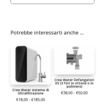
Potrebbe interessarti anche …
Crea Water Defangatori
XS (3 fori in ottone o in
polimero)
Crea Water sistema di
Fascia
€
38,00
-
€
50,00
Ultrafiltrazione
di
Fascia
€
18,00
-
€
185,00
prezzo: