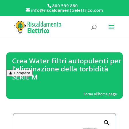
800 599 880
info@riscaldamentoelettrico.com
Crea Water Filtri autopulenti per
l’eliminazione della torbidità
Compara
SERIE M
Torna all’home page