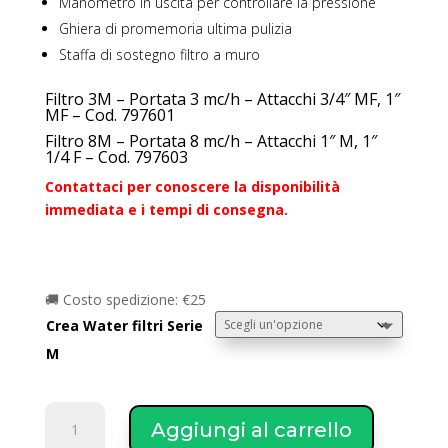
Manometro in uscita per controllare la pressione
Ghiera di promemoria ultima pulizia
Staffa di sostegno filtro a muro
Filtro 3M – Portata 3 mc/h – Attacchi 3/4″ MF, 1″
MF – Cod. 797601
Filtro 8M – Portata 8 mc/h – Attacchi 1″ M, 1″
1/4 F – Cod. 797603
Contattaci per conoscere la disponibilità
immediata e i tempi di consegna.
🚚 Costo spedizione: €25
Crea Water filtri Serie
M
Crea
Aggiungi al carrello
Water