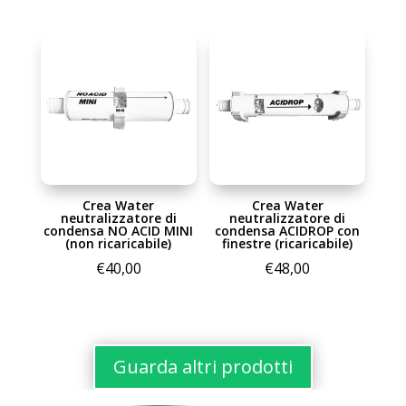
di
da
prezzo:
€38,00
da
a
€18,00
€50,00
a
€185,00
Crea Water
Crea Water
neutralizzatore di
neutralizzatore di
condensa NO ACID MINI
condensa ACIDROP con
(non ricaricabile)
finestre (ricaricabile)
€
40,00
€
48,00
Guarda altri prodotti