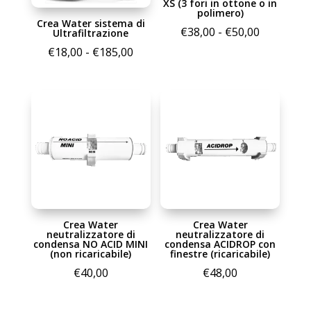
XS (3 fori in ottone o in
polimero)
Crea Water sistema di
Fascia
€
38,00
-
€
50,00
Ultrafiltrazione
di
Fascia
€
18,00
-
€
185,00
prezzo:
di
da
prezzo:
€38,00
da
a
€18,00
€50,00
a
€185,00
Crea Water
Crea Water
neutralizzatore di
neutralizzatore di
condensa NO ACID MINI
condensa ACIDROP con
(non ricaricabile)
finestre (ricaricabile)
€
40,00
€
48,00