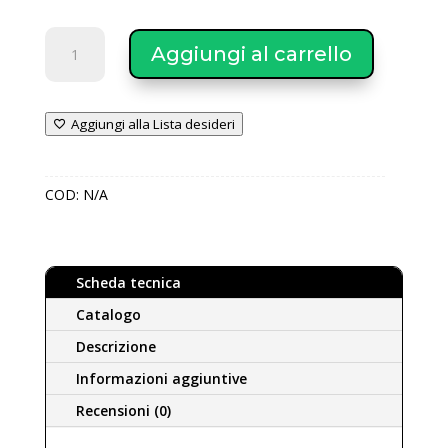
Crea
Aggiungi al carrello
Water
Filtri
autopulenti
Aggiungi alla Lista desideri
per
l’eliminazione
della
COD:
N/A
torbidità
SERIE
T
quantità
Scheda tecnica
Catalogo
Descrizione
Informazioni aggiuntive
Recensioni (0)