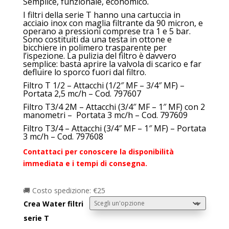
Semplice, funzionale, economico
.
prezzo:
I filtri della serie T hanno una cartuccia in
da
acciaio inox con maglia filtrante da 90 micron, e
€52,00
operano a pressioni comprese tra 1 e 5 bar.
Sono costituiti da una testa in ottone e
a
bicchiere in polimero trasparente per
€70,00
l’ispezione. La pulizia del filtro è davvero
semplice: basta aprire la valvola di scarico e far
defluire lo sporco fuori dal filtro.
Filtro T 1/2 – Attacchi (1/2″ MF – 3/4″ MF) –
Portata 2,5 mc/h – Cod. 797607
Filtro T3/4 2M – Attacchi (3/4″ MF – 1″ MF) con 2
manometri – Portata 3 mc/h – Cod. 797609
Filtro T3/4 – Attacchi (3/4″ MF – 1″ MF) – Portata
3 mc/h – Cod. 797608
Contattaci per conoscere la disponibilità
immediata e i tempi di consegna.
🚚 Costo spedizione: €25
Crea Water filtri
serie T