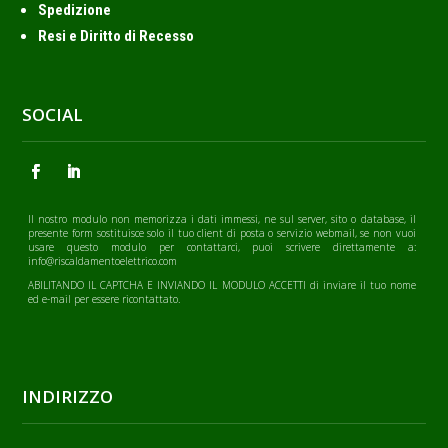
Spedizione
Resi e Diritto di Recesso
SOCIAL
Il nostro modulo non memorizza i dati immessi, ne sul server, sito o database, il
presente form sostituisce solo il tuo client di posta o servizio webmail, se non vuoi
usare questo modulo per contattarci, puoi scrivere direttamente a:
info@riscaldamentoelettrico.com
ABILITANDO IL CAPTCHA E INVIANDO IL MODULO ACCETTI di inviare il tuo nome
ed e-mail per essere ricontattato.
INDIRIZZO