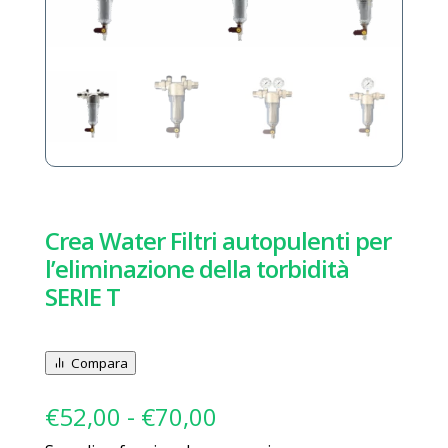
Crea Water Filtri autopulenti per
l’eliminazione della torbidità
SERIE T
Compara
Fascia
€
52,00
-
€
70,00
di