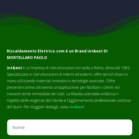
Riscaldamento Elettrico.com è un Brand
int&ext DI
MORTELLARO PAOLO
int&ext
è un’impresa di ristrutturazioni con sede a Roma, attiva dal 1983.
Specializzata in ristrutturazioni di interni ed esterni, offre servizi chiavi in
mano utilizzando materiali innovativi e tecnologie avanzate. Offre
preventivi online attraverso un’applicazione per facilitare i clienti nel
ricevere stime immediate dei costi. La filosofia aziendale enfatizza il
rispetto delle esigenze del cliente e l’aggiornamento professionale continuo
del team. Per maggiori dettagli, visita
int&ext