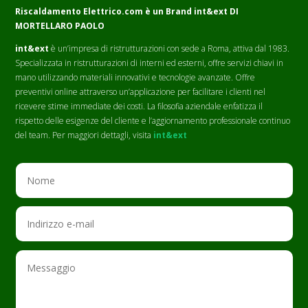
Riscaldamento Elettrico.com è un Brand
int&ext DI
MORTELLARO PAOLO
int&ext
è un’impresa di ristrutturazioni con sede a Roma, attiva dal 1983.
Specializzata in ristrutturazioni di interni ed esterni, offre servizi chiavi in
mano utilizzando materiali innovativi e tecnologie avanzate. Offre
preventivi online attraverso un’applicazione per facilitare i clienti nel
ricevere stime immediate dei costi. La filosofia aziendale enfatizza il
rispetto delle esigenze del cliente e l’aggiornamento professionale continuo
del team. Per maggiori dettagli, visita
int&ext