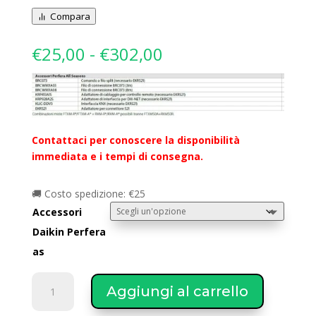
Compara
Fascia
€
25,00
-
€
302,00
di
prezzo:
da
€25,00
a
Contattaci per conoscere la disponibilità
€302,00
immediata e i tempi di consegna.
🚚 Costo spedizione: €25
Accessori
Daikin Perfera
as
Daikin
Aggiungi al carrello
accessori
PERFERA