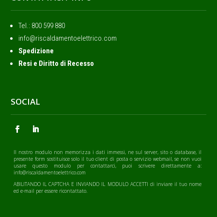
Tel.: ‭800 599 880
info@riscaldamentoelettrico.com
Spedizione
Resi e Diritto di Recesso
SOCIAL
Il nostro modulo non memorizza i dati immessi, ne sul server, sito o database, il
presente form sostituisce solo il tuo client di posta o servizio webmail, se non vuoi
usare questo modulo per contattarci, puoi scrivere direttamente a:
info@riscaldamentoelettrico.com
ABILITANDO IL CAPTCHA E INVIANDO IL MODULO ACCETTI di inviare il tuo nome
ed e-mail per essere ricontattato.