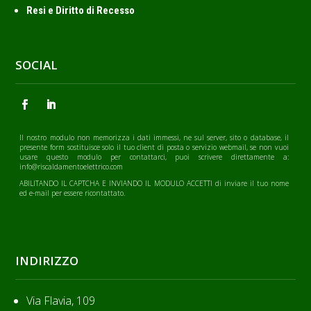
Resi e Diritto di Recesso
SOCIAL
Il nostro modulo non memorizza i dati immessi, ne sul server, sito o database, il
presente form sostituisce solo il tuo client di posta o servizio webmail, se non vuoi
usare questo modulo per contattarci, puoi scrivere direttamente a:
info@riscaldamentoelettrico.com
ABILITANDO IL CAPTCHA E INVIANDO IL MODULO ACCETTI di inviare il tuo nome
ed e-mail per essere ricontattato.
INDIRIZZO
Via Flavia, 109