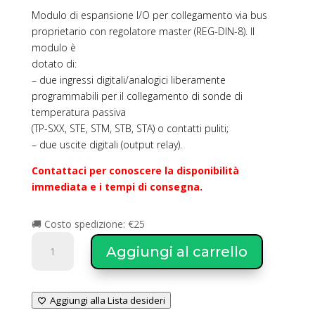
Modulo di espansione I/O per collegamento via bus
proprietario con regolatore master (REG-DIN-8). Il
modulo è
dotato di:
– due ingressi digitali/analogici liberamente
programmabili per il collegamento di sonde di
temperatura passiva
(TP-SXX, STE, STM, STB, STA) o contatti puliti;
– due uscite digitali (output relay).
Contattaci per conoscere la disponibilità
immediata e i tempi di consegna.
🚚 Costo spedizione: €25
SAVIO
Aggiungi al carrello
Modulo
di
Espansione
Aggiungi alla Lista desideri
tipo