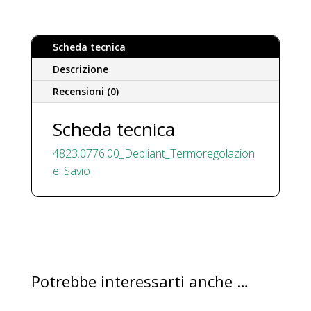
A
-
Termoregolazione
Scheda tecnica
quantità
Descrizione
Recensioni (0)
Scheda tecnica
4823.0776.00_Depliant_Termoregolazion
e_Savio
Potrebbe interessarti anche …