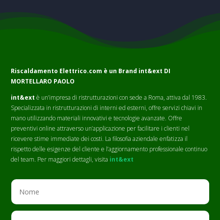
Riscaldamento Elettrico.com è un Brand
int&ext DI
MORTELLARO PAOLO
int&ext
è un’impresa di ristrutturazioni con sede a Roma, attiva dal 1983.
Specializzata in ristrutturazioni di interni ed esterni, offre servizi chiavi in
mano utilizzando materiali innovativi e tecnologie avanzate. Offre
preventivi online attraverso un’applicazione per facilitare i clienti nel
ricevere stime immediate dei costi. La filosofia aziendale enfatizza il
rispetto delle esigenze del cliente e l’aggiornamento professionale continuo
del team. Per maggiori dettagli, visita
int&ext