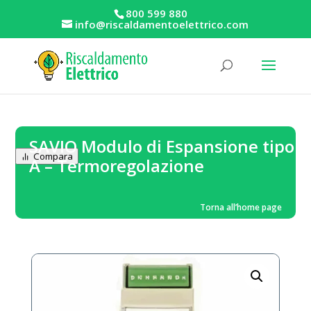
800 599 880
info@riscaldamentoelettrico.com
SAVIO Modulo di Espansione tipo
Compara
A – Termoregolazione
Torna all’home page