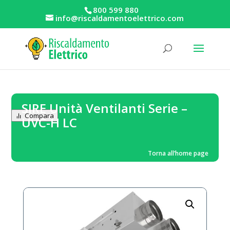
800 599 880
info@riscaldamentoelettrico.com
SIRE Unità Ventilanti Serie –
Compara
UVC-H LC
Torna all’home page