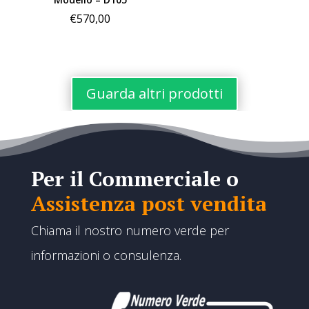
prezzo
€
570,00
da
€1.080
a
€1.800
Guarda altri prodotti
Per il Commerciale o
Assistenza post vendita
Chiama il nostro numero verde per
informazioni o consulenza.