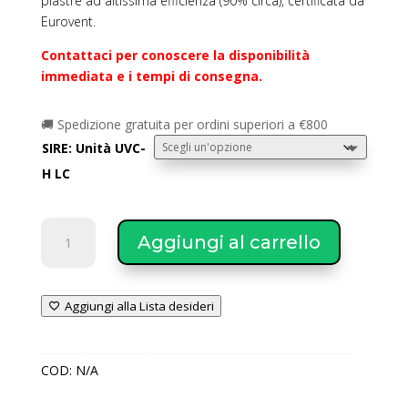
piastre ad altissima efficienza (90% circa), certificata da
a
Eurovent.
€1.800,00
Contattaci per conoscere la disponibilità
immediata e i tempi di consegna.
🚚 Spedizione gratuita per ordini superiori a €800
SIRE: Unità UVC-
H LC
SIRE
Aggiungi al carrello
Unità
Ventilanti
Serie
Aggiungi alla Lista desideri
-
UVC-
H
COD:
N/A
LC
quantità