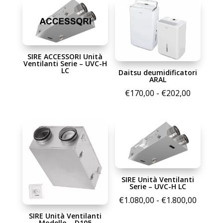
SIRE ACCESSORI Unità
Ventilanti Serie – UVC-H
LC
Daitsu deumidificatori
ARAL
Fascia
€
170,00
-
€
202,00
di
prezzo:
da
€170,00
a
€202,00
SIRE Unità Ventilanti
Serie – UVC-H LC
Fascia
€
1.080,00
-
€
1.800,00
di
SIRE Unità Ventilanti
Modello – D105