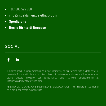
Tel.: ‭800 599 880
info@riscaldamentoelettrico.com
Spedizione
Resi e Diritto di Recesso
SOCIAL
Il nostro modulo non memorizza i dati immessi, ne sul server, sito o database, il
presente form sostituisce solo il tuo client di posta o servizio webmail, se non vuoi
usare questo modulo per contattarci, puoi scrivere direttamente a:
info@riscaldamentoelettrico.com
ABILITANDO IL CAPTCHA E INVIANDO IL MODULO ACCETTI di inviare il tuo nome
ed e-mail per essere ricontattato.