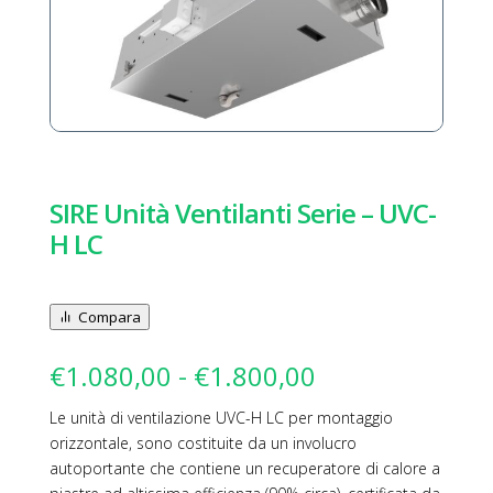
SIRE Unità Ventilanti Serie – UVC-
H LC
Compara
Fascia
€
1.080,00
-
€
1.800,00
di
Le unità di ventilazione UVC-H LC per montaggio
prezzo:
orizzontale, sono costituite da un involucro
da
autoportante che contiene un recuperatore di calore a
€1.080,00