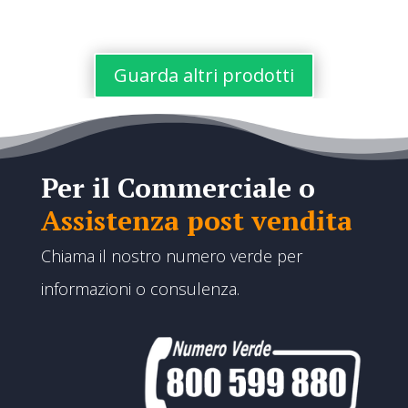
€375,00
prezzo:
a
da
€1.710,00
€555,00
Guarda altri prodotti
a
€1.180,
Per il Commerciale o
Assistenza post vendita
Chiama il nostro numero verde per
informazioni o consulenza.