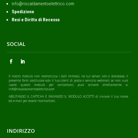
info@riscaldamentoelettrico.com
Spedizione
Resi e Diritto di Recesso
SOCIAL
Il nostro modulo non memorizza i dati immessi, ne sul server, sito o database, il
presente form sostituisce solo il tuo client di posta o servizio webmail, se non vuoi
usare questo modulo per contattarci, puoi scrivere direttamente a:
info@riscaldamentoelettrico.com
ABILITANDO IL CAPTCHA E INVIANDO IL MODULO ACCETTI di inviare il tuo nome
ed e-mail per essere ricontattato.
INDIRIZZO