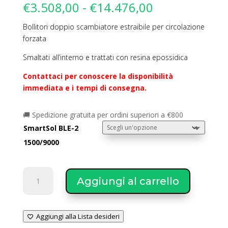
Fascia
€
3.508,00
-
€
14.476,00
di
Bollitori doppio scambiatore estraibile per circolazione
prezzo:
forzata
da
€3.508,00
Smaltati all’interno e trattati con resina epossidica
a
€14.476,00
Contattaci per conoscere la disponibilità
immediata e i tempi di consegna.
🚚 Spedizione gratuita per ordini superiori a €800
SmartSol BLE-2
1500/9000
SmartSol
Aggiungi al carrello
bollitore
BLE-
2
Aggiungi alla Lista desideri
doppio