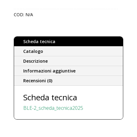
scambiatore
estraibile
COD:
N/A
grandi
capacità
1500/9000
Lt
Scheda tecnica
quantità
Catalogo
Descrizione
Informazioni aggiuntive
Recensioni (0)
Scheda tecnica
BLE-2_scheda_tecnica2025