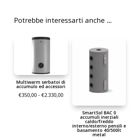
Potrebbe interessarti anche …
Multiwarm serbatoi di
accumulo ed accessori
Fascia
€
350,00
-
€
2.330,00
di
prezzo:
SmartSol BAC 0
accumuli inerziali
da
caldo/freddo
interno/esterno pensili e
€350,00
basamento 40/500lt
metal
a