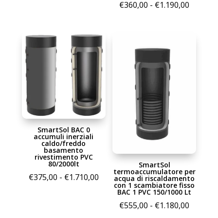
Fascia
€
360,00
-
€
1.190,00
€2.330,00
di
prezzo:
da
€360,00
a
€1.190,
SmartSol BAC 0
accumuli inerziali
caldo/freddo
basamento
rivestimento PVC
80/2000lt
SmartSol
termoaccumulatore per
Fascia
€
375,00
-
€
1.710,00
acqua di riscaldamento
con 1 scambiatore fisso
di
BAC 1 PVC 150/1000 Lt
prezzo:
Fascia
€
555,00
-
€
1.180,00
da
di