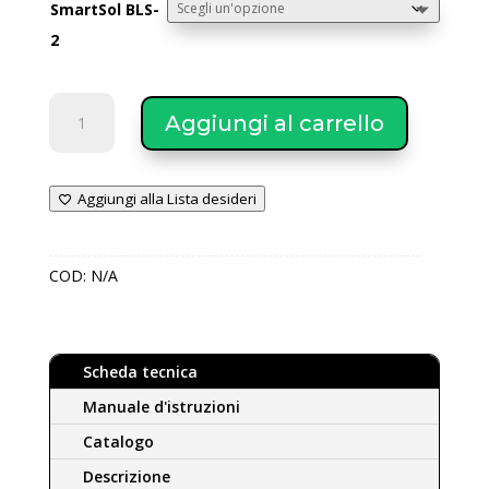
SmartSol BLS-
2
SmartSol
Aggiungi al carrello
bollitori
BLS-
2
Aggiungi alla Lista desideri
doppio
scambiatore
per
COD:
N/A
circolazione
forzata
grey
200/1000
Scheda tecnica
Lt
quantità
Manuale d'istruzioni
Catalogo
Descrizione