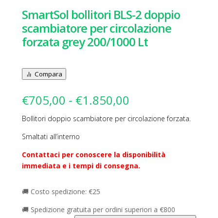
SmartSol bollitori BLS-2 doppio
scambiatore per circolazione
forzata grey 200/1000 Lt
Compara
Fascia
€
705,00
-
€
1.850,00
di
Bollitori doppio scambiatore per circolazione forzata.
prezzo:
da
Smaltati all’interno
€705,00
a
Contattaci per conoscere la disponibilità
€1.850,00
immediata e i tempi di consegna.
🚚 Costo spedizione: €25
🚚 Spedizione gratuita per ordini superiori a €800