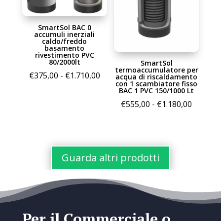
SmartSol BAC 0
accumuli inerziali
caldo/freddo
basamento
rivestimento PVC
80/2000lt
SmartSol
termoaccumulatore per
Fascia
€
375,00
-
€
1.710,00
acqua di riscaldamento
con 1 scambiatore fisso
di
BAC 1 PVC 150/1000 Lt
prezzo:
Fascia
€
555,00
-
€
1.180,00
da
di
€375,00
prezzo:
a
da
€1.710,00
€555,00
Guarda altri prodotti
a
€1.180,
Per il Commerciale o