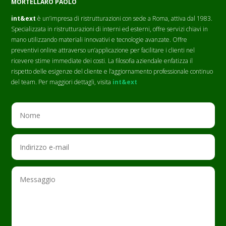
MORTELLARO PAOLO
int&ext
è un’impresa di ristrutturazioni con sede a Roma, attiva dal 1983.
Specializzata in ristrutturazioni di interni ed esterni, offre servizi chiavi in
mano utilizzando materiali innovativi e tecnologie avanzate. Offre
preventivi online attraverso un’applicazione per facilitare i clienti nel
ricevere stime immediate dei costi. La filosofia aziendale enfatizza il
rispetto delle esigenze del cliente e l’aggiornamento professionale continuo
del team. Per maggiori dettagli, visita
int&ext