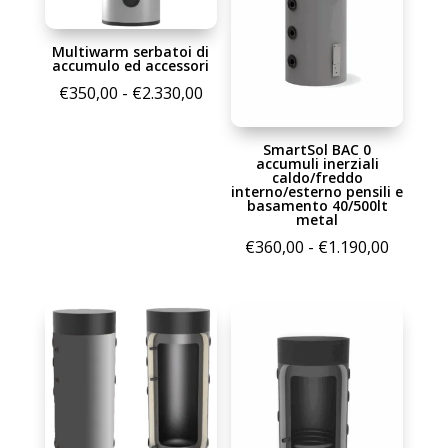
Multiwarm serbatoi di
accumulo ed accessori
Fascia
€
350,00
-
€
2.330,00
di
prezzo:
SmartSol BAC 0
accumuli inerziali
da
caldo/freddo
interno/esterno pensili e
€350,00
basamento 40/500lt
metal
a
Fascia
€
360,00
-
€
1.190,00
€2.330,00
di
prezzo:
da
€360,00
a
€1.190,