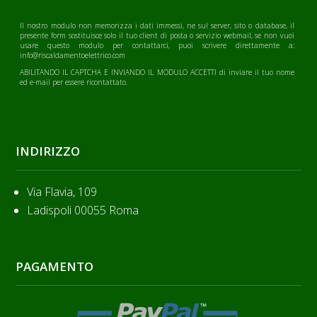
Il nostro modulo non memorizza i dati immessi, ne sul server, sito o database, il
presente form sostituisce solo il tuo client di posta o servizio webmail, se non vuoi
usare questo modulo per contattarci, puoi scrivere direttamente a:
info@riscaldamentoelettrico.com
ABILITANDO IL CAPTCHA E INVIANDO IL MODULO ACCETTI di inviare il tuo nome
ed e-mail per essere ricontattato.
INDIRIZZO
Via Flavia, 109
Ladispoli 00055 Roma
PAGAMENTO