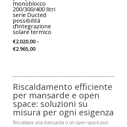
monoblocco
200/300/400 litri
serie Ducted
possibilità
d’integrazione
solare termico
€
2.020,00
-
Fascia
€
2.965,00
di
prezzo:
da
€2.020,00
Riscaldamento efficiente
a
€2.965,00
per mansarde e open
space: soluzioni su
misura per ogni esigenza
Riscaldare una mansarda o un open space può