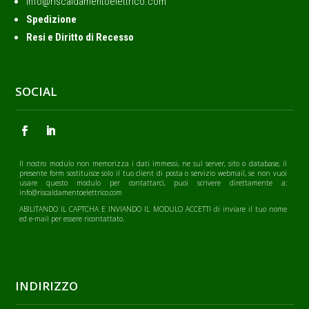
info@riscaldamentoelettrico.com
Spedizione
Resi e Diritto di Recesso
SOCIAL
Il nostro modulo non memorizza i dati immessi, ne sul server, sito o database, il
presente form sostituisce solo il tuo client di posta o servizio webmail, se non vuoi
usare questo modulo per contattarci, puoi scrivere direttamente a:
info@riscaldamentoelettrico.com
ABILITANDO IL CAPTCHA E INVIANDO IL MODULO ACCETTI di inviare il tuo nome
ed e-mail per essere ricontattato.
INDIRIZZO