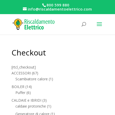
800 599 880
info@riscaldamentoelettrico.com
Checkout
[rtcl_checkout]
67
ACCESSORI
67
prodotti
1
Scambiatore calore
1
prodotto
14
BOILER
14
6
prodotti
Puffer
6
prodotti
3
CALDAIE e IBRIDI
3
prodotti
1
caldaie protoniche
1
prodotto
1
Generatore di calore
1