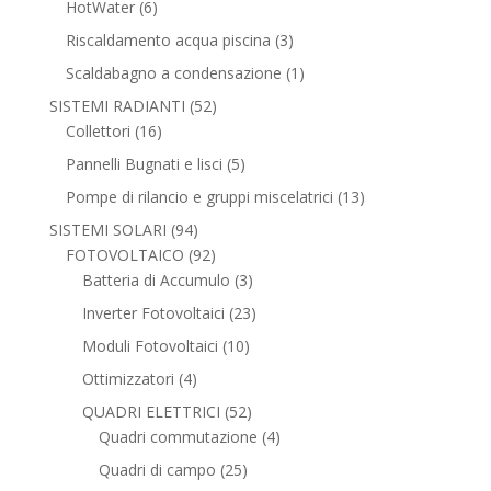
6
HotWater
6
prodotti
3
Riscaldamento acqua piscina
3
prodotti
1
Scaldabagno a condensazione
1
prodotto
52
SISTEMI RADIANTI
52
16
prodotti
Collettori
16
prodotti
5
Pannelli Bugnati e lisci
5
prodotti
13
Pompe di rilancio e gruppi miscelatrici
13
prodotti
94
SISTEMI SOLARI
94
prodotti
92
FOTOVOLTAICO
92
prodotti
3
Batteria di Accumulo
3
prodotti
23
Inverter Fotovoltaici
23
prodotti
10
Moduli Fotovoltaici
10
prodotti
4
Ottimizzatori
4
prodotti
52
QUADRI ELETTRICI
52
prodotti
4
Quadri commutazione
4
prodotti
25
Quadri di campo
25