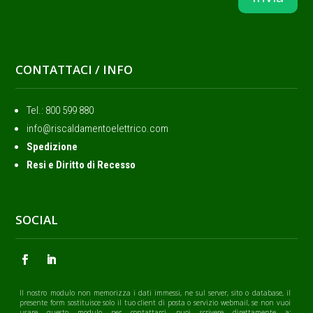
CONTATTACI / INFO
Tel.: ‭800 599 880
info@riscaldamentoelettrico.com
Spedizione
Resi e Diritto di Recesso
SOCIAL
Il nostro modulo non memorizza i dati immessi, ne sul server, sito o database, il
presente form sostituisce solo il tuo client di posta o servizio webmail, se non vuoi
usare questo modulo per contattarci, puoi scrivere direttamente a: