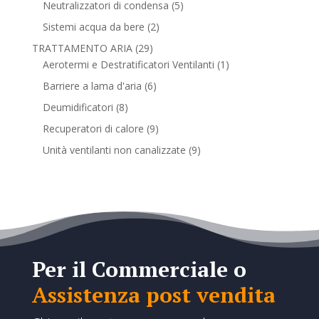
5
Neutralizzatori di condensa
5
prodotti
2
Sistemi acqua da bere
2
prodotti
29
TRATTAMENTO ARIA
29
prodotti
1
Aerotermi e Destratificatori Ventilanti
1
prodotto
6
Barriere a lama d'aria
6
prodotti
8
Deumidificatori
8
prodotti
9
Recuperatori di calore
9
prodotti
9
Unità ventilanti non canalizzate
9
prodotti
Per il Commerciale o
Assistenza post vendita