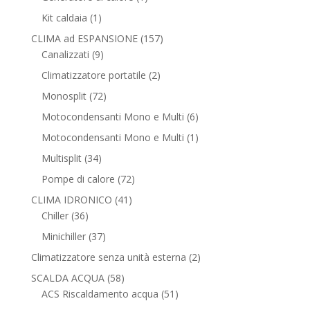
prodotto
1
Kit caldaia
1
prodotto
157
CLIMA ad ESPANSIONE
157
9
prodotti
Canalizzati
9
prodotti
2
Climatizzatore portatile
2
prodotti
72
Monosplit
72
prodotti
6
Motocondensanti Mono e Multi
6
prodotti
1
Motocondensanti Mono e Multi
1
prodotto
34
Multisplit
34
prodotti
72
Pompe di calore
72
prodotti
41
CLIMA IDRONICO
41
36
prodotti
Chiller
36
prodotti
37
Minichiller
37
prodotti
2
Climatizzatore senza unità esterna
2
prodotti
58
SCALDA ACQUA
58
prodotti
51
ACS Riscaldamento acqua
51
prodotti