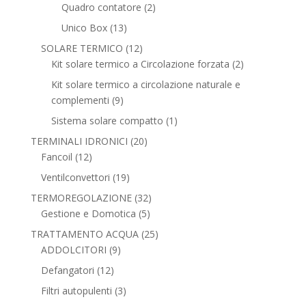
prodotti
2
Quadro contatore
2
prodotti
13
Unico Box
13
prodotti
12
SOLARE TERMICO
12
prodotti
2
Kit solare termico a Circolazione forzata
2
prodotti
Kit solare termico a circolazione naturale e
9
complementi
9
prodotti
1
Sistema solare compatto
1
prodotto
20
TERMINALI IDRONICI
20
12
prodotti
Fancoil
12
prodotti
19
Ventilconvettori
19
prodotti
32
TERMOREGOLAZIONE
32
5
prodotti
Gestione e Domotica
5
prodotti
25
TRATTAMENTO ACQUA
25
9
prodotti
ADDOLCITORI
9
prodotti
12
Defangatori
12
prodotti
3
Filtri autopulenti
3
prodotti