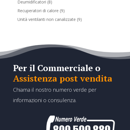
8
Deumidificatori
8
prodotti
9
Recuperatori di calore
9
prodotti
9
Unità ventilanti non canalizzate
9
prodotti
Per il Commerciale o
Assistenza post vendita
Chiama il nostro numero verde per
informazioni o consulenza.