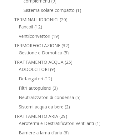
9
complementi
9
prodotti
1
Sistema solare compatto
1
prodotto
20
TERMINALI IDRONICI
20
12
prodotti
Fancoil
12
prodotti
19
Ventilconvettori
19
prodotti
32
TERMOREGOLAZIONE
32
5
prodotti
Gestione e Domotica
5
prodotti
25
TRATTAMENTO ACQUA
25
9
prodotti
ADDOLCITORI
9
prodotti
12
Defangatori
12
prodotti
3
Filtri autopulenti
3
prodotti
5
Neutralizzatori di condensa
5
prodotti
2
Sistemi acqua da bere
2
prodotti
29
TRATTAMENTO ARIA
29
prodotti
1
Aerotermi e Destratificatori Ventilanti
1
prodotto
6
Barriere a lama d'aria
6
prodotti