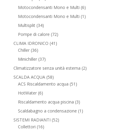
prodotti
6
Motocondensanti Mono e Multi
6
prodotti
1
Motocondensanti Mono e Multi
1
prodotto
34
Multisplit
34
prodotti
72
Pompe di calore
72
prodotti
41
CLIMA IDRONICO
41
36
prodotti
Chiller
36
prodotti
37
Minichiller
37
prodotti
2
Climatizzatore senza unità esterna
2
prodotti
58
SCALDA ACQUA
58
prodotti
51
ACS Riscaldamento acqua
51
prodotti
6
HotWater
6
prodotti
3
Riscaldamento acqua piscina
3
prodotti
1
Scaldabagno a condensazione
1
prodotto
52
SISTEMI RADIANTI
52
16
prodotti
Collettori
16
prodotti