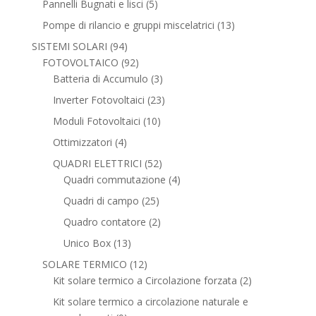
5
Pannelli Bugnati e lisci
5
prodotti
13
Pompe di rilancio e gruppi miscelatrici
13
prodotti
94
SISTEMI SOLARI
94
prodotti
92
FOTOVOLTAICO
92
prodotti
3
Batteria di Accumulo
3
prodotti
23
Inverter Fotovoltaici
23
prodotti
10
Moduli Fotovoltaici
10
prodotti
4
Ottimizzatori
4
prodotti
52
QUADRI ELETTRICI
52
prodotti
4
Quadri commutazione
4
prodotti
25
Quadri di campo
25
prodotti
2
Quadro contatore
2
prodotti
13
Unico Box
13
prodotti
12
SOLARE TERMICO
12
prodotti
2
Kit solare termico a Circolazione forzata
2
prodotti
Kit solare termico a circolazione naturale e