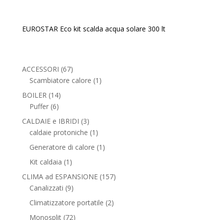
EUROSTAR Eco kit scalda acqua solare 300 lt
67
ACCESSORI
67
prodotti
1
Scambiatore calore
1
prodotto
14
BOILER
14
6
prodotti
Puffer
6
prodotti
3
CALDAIE e IBRIDI
3
prodotti
1
caldaie protoniche
1
prodotto
1
Generatore di calore
1
prodotto
1
Kit caldaia
1
prodotto
157
CLIMA ad ESPANSIONE
157
9
prodotti
Canalizzati
9
prodotti
2
Climatizzatore portatile
2
prodotti
72
Monosplit
72