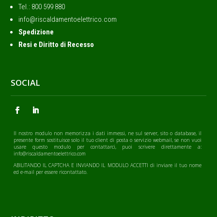
Tel.: ‭800 599 880
info@riscaldamentoelettrico.com
Spedizione
Resi e Diritto di Recesso
SOCIAL
Il nostro modulo non memorizza i dati immessi, ne sul server, sito o database, il
presente form sostituisce solo il tuo client di posta o servizio webmail, se non vuoi
usare questo modulo per contattarci, puoi scrivere direttamente a:
info@riscaldamentoelettrico.com
ABILITANDO IL CAPTCHA E INVIANDO IL MODULO ACCETTI di inviare il tuo nome
ed e-mail per essere ricontattato.