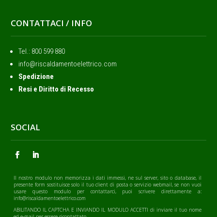
CONTATTACI / INFO
Tel.: ‭800 599 880
info@riscaldamentoelettrico.com
Spedizione
Resi e Diritto di Recesso
SOCIAL
Il nostro modulo non memorizza i dati immessi, ne sul server, sito o database, il
presente form sostituisce solo il tuo client di posta o servizio webmail, se non vuoi
usare questo modulo per contattarci, puoi scrivere direttamente a:
info@riscaldamentoelettrico.com
ABILITANDO IL CAPTCHA E INVIANDO IL MODULO ACCETTI di inviare il tuo nome
ed e-mail per essere ricontattato.