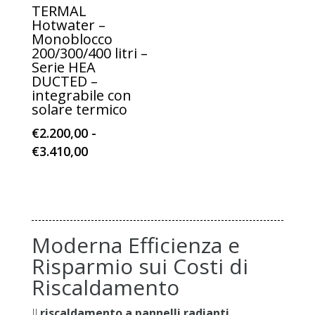
TERMAL
Hotwater –
Monoblocco
200/300/400 litri –
Serie HEA
DUCTED –
integrabile con
solare termico
€
2.200,00
-
Fascia
€
3.410,00
di
prezzo:
da
€2.200,00
Moderna Efficienza e
a
€3.410,00
Risparmio sui Costi di
Riscaldamento
Il
riscaldamento a pannelli radianti