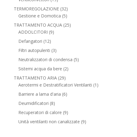
prodotti
32
TERMOREGOLAZIONE
32
5
prodotti
Gestione e Domotica
5
prodotti
25
TRATTAMENTO ACQUA
25
9
prodotti
ADDOLCITORI
9
prodotti
12
Defangatori
12
prodotti
3
Filtri autopulenti
3
prodotti
5
Neutralizzatori di condensa
5
prodotti
2
Sistemi acqua da bere
2
prodotti
29
TRATTAMENTO ARIA
29
prodotti
1
Aerotermi e Destratificatori Ventilanti
1
prodotto
6
Barriere a lama d'aria
6
prodotti
8
Deumidificatori
8
prodotti
9
Recuperatori di calore
9
prodotti
9
Unità ventilanti non canalizzate
9
prodotti