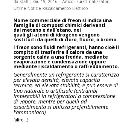
da
Staff
|
Giu 19, 2016
|
Articoli sui Climatizzatori
,
Ultime Notizie Riscaldamento Elettrico
Nome commerciale di freon si indica una
famiglia di composti chimici derivanti
dal metano e dall’etano, nei
quali gli atomi di idrogeno vengono
sostituiti da quelli di cloro, fluoro, o bromo.
I freon sono fluidi refrigeranti, hanno cioè il
compito di trasferire il calore da una
sorgente calda a una fredda, mediante
evaporazione e condensazione oppure
mediante riscaldamento o raffreddamento.
Generalmente un refrigerante si caratterizza
per elevata densità, elevata capacità
termica, ed elevata stabilità, e può essere di
tipo naturale o artificiale (entrambi
impiegabili in refrigeratori a compressione
di vapore, mentre per quelli ad
assorbimento si utilizza preferibilmente
l’ammoniaca).
(altro…)