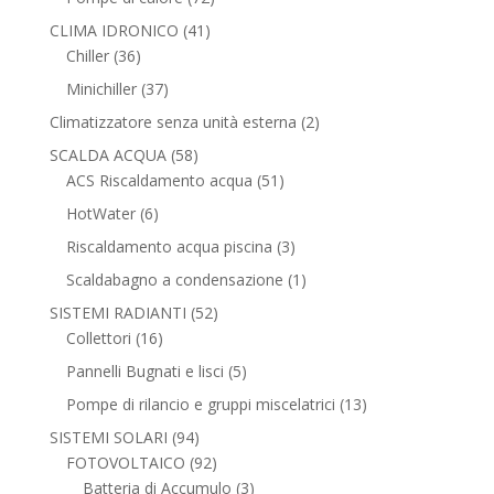
prodotti
41
CLIMA IDRONICO
41
36
prodotti
Chiller
36
prodotti
37
Minichiller
37
prodotti
2
Climatizzatore senza unità esterna
2
prodotti
58
SCALDA ACQUA
58
prodotti
51
ACS Riscaldamento acqua
51
prodotti
6
HotWater
6
prodotti
3
Riscaldamento acqua piscina
3
prodotti
1
Scaldabagno a condensazione
1
prodotto
52
SISTEMI RADIANTI
52
16
prodotti
Collettori
16
prodotti
5
Pannelli Bugnati e lisci
5
prodotti
13
Pompe di rilancio e gruppi miscelatrici
13
prodotti
94
SISTEMI SOLARI
94
prodotti
92
FOTOVOLTAICO
92
prodotti
3
Batteria di Accumulo
3