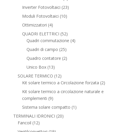
prodotti
23
Inverter Fotovoltaici
23
prodotti
10
Moduli Fotovoltaici
10
prodotti
4
Ottimizzatori
4
prodotti
52
QUADRI ELETTRICI
52
prodotti
4
Quadri commutazione
4
prodotti
25
Quadri di campo
25
prodotti
2
Quadro contatore
2
prodotti
13
Unico Box
13
prodotti
12
SOLARE TERMICO
12
prodotti
2
Kit solare termico a Circolazione forzata
2
prodotti
Kit solare termico a circolazione naturale e
9
complementi
9
prodotti
1
Sistema solare compatto
1
prodotto
20
TERMINALI IDRONICI
20
12
prodotti
Fancoil
12
prodotti
19
Ventilconvettori
19