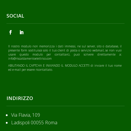
SOCIAL
Il nostro modulo non memorizza i dati immessi, ne sul server, sito o database, il
presente form sostituisce solo il tuo client di posta o servizio webmail, se non vuoi
usare questo modulo per contattarci, puoi scrivere direttamente a:
info@riscaldamentoelettrico.com
ABILITANDO IL CAPTCHA E INVIANDO IL MODULO ACCETTI di inviare il tuo nome
ed e-mail per essere ricontattato.
INDIRIZZO
Via Flavia, 109
Ladispoli 00055 Roma