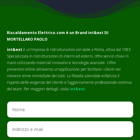
Riscaldamento Elettrico.com è un Brand
int&ext DI
MORTELLARO PAOLO
int&ext
è un’impresa di ristrutturazioni con sede a Roma, attiva dal 1983.
Specializzata in ristrutturazioni di interni ed esterni, offre servizi chiavi in
mano utilizzando materiali innovativi e tecnologie avanzate. Offre
preventivi online attraverso un’applicazione per facilitare i clienti nel
ricevere stime immediate dei costi. La filosofia aziendale enfatizza il
rispetto delle esigenze del cliente e l’aggiornamento professionale continuo
del team. Per maggiori dettagli, visita
int&ext