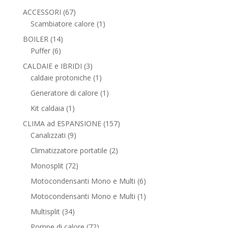
67
ACCESSORI
67
prodotti
1
Scambiatore calore
1
prodotto
14
BOILER
14
6
prodotti
Puffer
6
prodotti
3
CALDAIE e IBRIDI
3
prodotti
1
caldaie protoniche
1
prodotto
1
Generatore di calore
1
prodotto
1
Kit caldaia
1
prodotto
157
CLIMA ad ESPANSIONE
157
9
prodotti
Canalizzati
9
prodotti
2
Climatizzatore portatile
2
prodotti
72
Monosplit
72
prodotti
6
Motocondensanti Mono e Multi
6
prodotti
1
Motocondensanti Mono e Multi
1
prodotto
34
Multisplit
34
prodotti
72
Pompe di calore
72