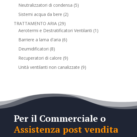
prodotti
5
Neutralizzatori di condensa
5
prodotti
2
Sistemi acqua da bere
2
prodotti
29
TRATTAMENTO ARIA
29
prodotti
1
Aerotermi e Destratificatori Ventilanti
1
prodotto
6
Barriere a lama d'aria
6
prodotti
8
Deumidificatori
8
prodotti
9
Recuperatori di calore
9
prodotti
9
Unità ventilanti non canalizzate
9
prodotti
Per il Commerciale o
Assistenza post vendita