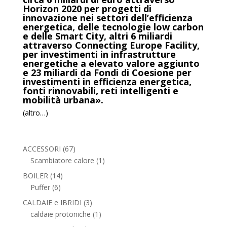
Horizon 2020 per progetti di
innovazione nei settori dell’efficienza
energetica, delle tecnologie low carbon
e delle Smart City, altri 6 miliardi
attraverso Connecting Europe Facility,
per investimenti in infrastrutture
energetiche a elevato valore aggiunto
e 23 miliardi da Fondi di Coesione per
investimenti in efficienza energetica,
fonti rinnovabili, reti intelligenti e
mobilità urbana».
(altro…)
67
ACCESSORI
67
prodotti
1
Scambiatore calore
1
prodotto
14
BOILER
14
6
prodotti
Puffer
6
prodotti
3
CALDAIE e IBRIDI
3
prodotti
1
caldaie protoniche
1
prodotto