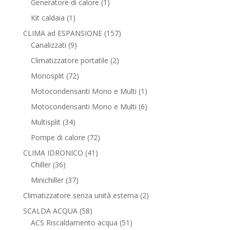
1
Generatore di calore
1
prodotto
1
Kit caldaia
1
prodotto
157
CLIMA ad ESPANSIONE
157
9
prodotti
Canalizzati
9
prodotti
2
Climatizzatore portatile
2
prodotti
72
Monosplit
72
prodotti
1
Motocondensanti Mono e Multi
1
prodotto
6
Motocondensanti Mono e Multi
6
prodotti
34
Multisplit
34
prodotti
72
Pompe di calore
72
prodotti
41
CLIMA IDRONICO
41
36
prodotti
Chiller
36
prodotti
37
Minichiller
37
prodotti
2
Climatizzatore senza unità esterna
2
prodotti
58
SCALDA ACQUA
58
prodotti
51
ACS Riscaldamento acqua
51