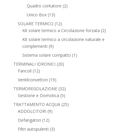
prodotti
2
Quadro contatore
2
prodotti
13
Unico Box
13
prodotti
12
SOLARE TERMICO
12
prodotti
2
Kit solare termico a Circolazione forzata
2
prodotti
Kit solare termico a circolazione naturale e
9
complementi
9
prodotti
1
Sistema solare compatto
1
prodotto
20
TERMINALI IDRONICI
20
12
prodotti
Fancoil
12
prodotti
19
Ventilconvettori
19
prodotti
32
TERMOREGOLAZIONE
32
5
prodotti
Gestione e Domotica
5
prodotti
25
TRATTAMENTO ACQUA
25
9
prodotti
ADDOLCITORI
9
prodotti
12
Defangatori
12
prodotti
3
Filtri autopulenti
3