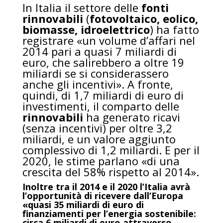
In Italia il settore delle
fonti
rinnovabili
(
fotovoltaico, eolico,
biomasse, idroelettrico
) ha fatto
registrare «un volume d’affari nel
2014 pari a quasi 7 miliardi di
euro, che salirebbero a oltre 19
miliardi se si considerassero
anche gli incentivi». A fronte,
quindi, di 1,7 miliardi di euro di
investimenti, il comparto delle
rinnovabili
ha generato ricavi
(senza incentivi) per oltre 3,2
miliardi, e un valore aggiunto
complessivo di 1,2 miliardi. E per il
2020, le stime parlano «di una
crescita del 58% rispetto al 2014».
Inoltre tra il 2014 e il 2020 l’Italia avrà
l’opportunità di ricevere dall’Europa
«quasi 35 miliardi di euro di
finanziamenti per l’energia sostenibile:
circa 6 miliardi di euro attraverso