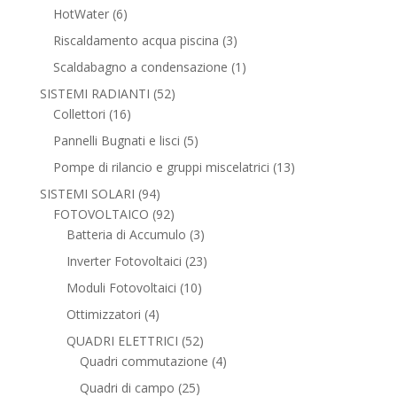
prodotti
6
HotWater
6
prodotti
3
Riscaldamento acqua piscina
3
prodotti
1
Scaldabagno a condensazione
1
prodotto
52
SISTEMI RADIANTI
52
16
prodotti
Collettori
16
prodotti
5
Pannelli Bugnati e lisci
5
prodotti
13
Pompe di rilancio e gruppi miscelatrici
13
prodotti
94
SISTEMI SOLARI
94
prodotti
92
FOTOVOLTAICO
92
prodotti
3
Batteria di Accumulo
3
prodotti
23
Inverter Fotovoltaici
23
prodotti
10
Moduli Fotovoltaici
10
prodotti
4
Ottimizzatori
4
prodotti
52
QUADRI ELETTRICI
52
prodotti
4
Quadri commutazione
4
prodotti
25
Quadri di campo
25