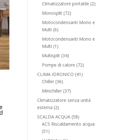
prodotti
2
Climatizzatore portatile
2
prodotti
72
Monosplit
72
prodotti
Motocondensanti Mono e
6
Multi
6
prodotti
Motocondensanti Mono e
1
Multi
1
prodotto
34
Multisplit
34
prodotti
72
Pompe di calore
72
prodotti
41
CLIMA IDRONICO
41
36
prodotti
Chiller
36
prodotti
37
Minichiller
37
prodotti
Climatizzatore senza unità
e
2
esterna
2
ad
prodotti
58
SCALDA ACQUA
58
u
prodotti
ACS Riscaldamento acqua
51
51
prodotti