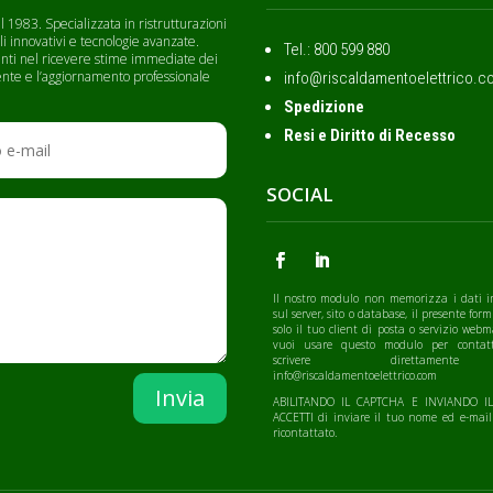
 1983. Specializzata in ristrutturazioni
li innovativi e tecnologie avanzate.
Tel.: ‭800 599 880
lienti nel ricevere stime immediate dei
cliente e l’aggiornamento professionale
info@riscaldamentoelettrico.c
Spedizione
Resi e Diritto di Recesso
SOCIAL
Il nostro modulo non memorizza i dati i
sul server, sito o database, il presente form
solo il tuo client di posta o servizio webm
vuoi usare questo modulo per contatt
scrivere direttamen
info@riscaldamentoelettrico.com
Invia
ABILITANDO IL CAPTCHA E INVIANDO 
ACCETTI di inviare il tuo nome ed e-mail
ricontattato.