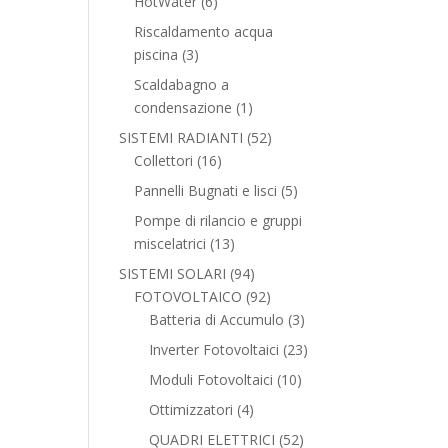
6
HotWater
6
prodotti
Riscaldamento acqua
3
piscina
3
prodotti
Scaldabagno a
1
condensazione
1
prodotto
52
SISTEMI RADIANTI
52
16
prodotti
Collettori
16
prodotti
5
Pannelli Bugnati e lisci
5
prodotti
Pompe di rilancio e gruppi
13
miscelatrici
13
prodotti
94
SISTEMI SOLARI
94
prodotti
92
FOTOVOLTAICO
92
prodotti
3
Batteria di Accumulo
3
prodotti
23
Inverter Fotovoltaici
23
prodotti
10
Moduli Fotovoltaici
10
prodotti
4
Ottimizzatori
4
prodotti
52
QUADRI ELETTRICI
52