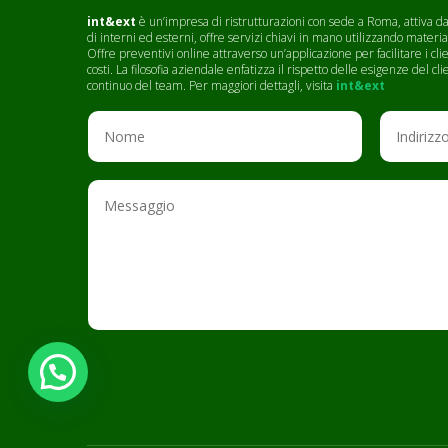
int&ext
è un’impresa di ristrutturazioni con sede a Roma, attiva dal
di interni ed esterni, offre servizi chiavi in mano utilizzando materia
Offre preventivi online attraverso un’applicazione per facilitare i c
costi. La filosofia aziendale enfatizza il rispetto delle esigenze del 
continuo del team. Per maggiori dettagli, visita
int&ext