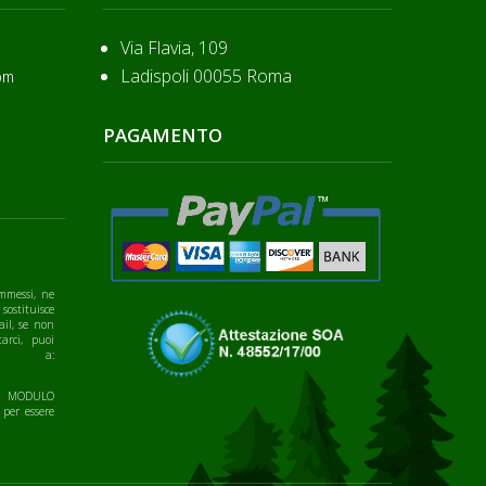
Via Flavia, 109
Ladispoli 00055 Roma
om
PAGAMENTO
mmessi, ne
 sostituisce
ail, se non
arci, puoi
te a:
IL MODULO
 per essere