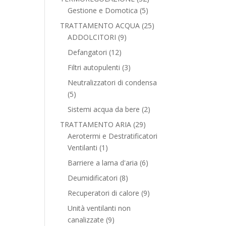
5
prodotti
Gestione e Domotica
5
prodotti
25
TRATTAMENTO ACQUA
25
9
prodotti
ADDOLCITORI
9
prodotti
12
Defangatori
12
prodotti
3
Filtri autopulenti
3
prodotti
Neutralizzatori di condensa
5
5
prodotti
2
Sistemi acqua da bere
2
prodotti
29
TRATTAMENTO ARIA
29
prodotti
Aerotermi e Destratificatori
1
Ventilanti
1
prodotto
6
Barriere a lama d'aria
6
prodotti
8
Deumidificatori
8
prodotti
9
Recuperatori di calore
9
prodotti
Unità ventilanti non
9
canalizzate
9