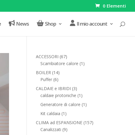
0 Elementi
e
News
Shop
Il mio account
67
ACCESSORI
67
prodotti
1
Scambiatore calore
1
prodotto
14
BOILER
14
6
prodotti
Puffer
6
prodotti
3
CALDAIE e IBRIDI
3
prodotti
1
caldaie protoniche
1
prodotto
1
Generatore di calore
1
prodotto
1
Kit caldaia
1
prodotto
157
CLIMA ad ESPANSIONE
157
9
prodotti
Canalizzati
9