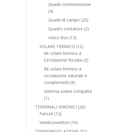
prodotti
Quadri commutazione
4
4
prodotti
25
Quadri di campo
25
prodotti
2
Quadro contatore
2
prodotti
13
Unico Box
13
prodotti
12
SOLARE TERMICO
12
prodotti
Kit solare termico a
2
Circolazione forzata
2
prodotti
Kit solare termico a
circolazione naturale e
9
complementi
9
prodotti
Sistema solare compatto
1
1
prodotto
20
TERMINALI IDRONICI
20
12
prodotti
Fancoil
12
prodotti
19
Ventilconvettori
19
prodotti
32
TERMOREGOLAZIONE
32