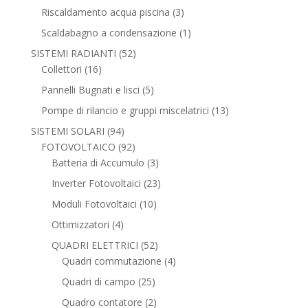
prodotti
3
Riscaldamento acqua piscina
3
prodotti
1
Scaldabagno a condensazione
1
prodotto
52
SISTEMI RADIANTI
52
16
prodotti
Collettori
16
prodotti
5
Pannelli Bugnati e lisci
5
prodotti
13
Pompe di rilancio e gruppi miscelatrici
13
prodotti
94
SISTEMI SOLARI
94
prodotti
92
FOTOVOLTAICO
92
prodotti
3
Batteria di Accumulo
3
prodotti
23
Inverter Fotovoltaici
23
prodotti
10
Moduli Fotovoltaici
10
prodotti
4
Ottimizzatori
4
prodotti
52
QUADRI ELETTRICI
52
prodotti
4
Quadri commutazione
4
prodotti
25
Quadri di campo
25
prodotti
2
Quadro contatore
2