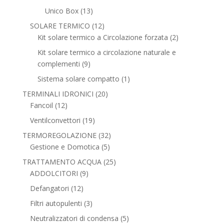
prodotti
13
Unico Box
13
prodotti
12
SOLARE TERMICO
12
prodotti
2
Kit solare termico a Circolazione forzata
2
prodotti
Kit solare termico a circolazione naturale e
9
complementi
9
prodotti
1
Sistema solare compatto
1
prodotto
20
TERMINALI IDRONICI
20
12
prodotti
Fancoil
12
prodotti
19
Ventilconvettori
19
prodotti
32
TERMOREGOLAZIONE
32
5
prodotti
Gestione e Domotica
5
prodotti
25
TRATTAMENTO ACQUA
25
9
prodotti
ADDOLCITORI
9
prodotti
12
Defangatori
12
prodotti
3
Filtri autopulenti
3
prodotti
5
Neutralizzatori di condensa
5