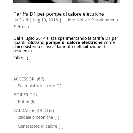
Tariffa D1 per pompe di calore elettriche
da
Staff
|
Lug 10, 2016
|
Ultime Notizie Riscaldamento
Elettrico
Dal 1 luglio 2014 si sta sperimentando la tariffa D1 per
quanti utilizzano
pompe di calore elettriche
come
unico sistema di riscaldamento dell’abitazione di
residenza.
(altro…)
67
ACCESSORI
67
prodotti
1
Scambiatore calore
1
prodotto
14
BOILER
14
6
prodotti
Puffer
6
prodotti
3
CALDAIE e IBRIDI
3
prodotti
1
caldaie protoniche
1
prodotto
1
Generatore di calore
1
prodotto