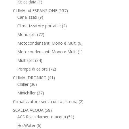
1
Kit caldaia
1
prodotto
157
CLIMA ad ESPANSIONE
157
9
prodotti
Canalizzati
9
prodotti
2
Climatizzatore portatile
2
prodotti
72
Monosplit
72
prodotti
6
Motocondensanti Mono e Multi
6
prodotti
1
Motocondensanti Mono e Multi
1
prodotto
34
Multisplit
34
prodotti
72
Pompe di calore
72
prodotti
41
CLIMA IDRONICO
41
36
prodotti
Chiller
36
prodotti
37
Minichiller
37
prodotti
2
Climatizzatore senza unità esterna
2
prodotti
58
SCALDA ACQUA
58
prodotti
51
ACS Riscaldamento acqua
51
prodotti
6
HotWater
6