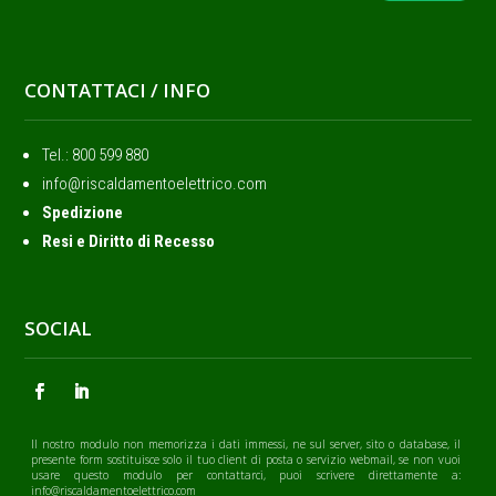
CONTATTACI / INFO
Tel.: ‭800 599 880
info@riscaldamentoelettrico.com
Spedizione
Resi e Diritto di Recesso
SOCIAL
Il nostro modulo non memorizza i dati immessi, ne sul server, sito o database, il
presente form sostituisce solo il tuo client di posta o servizio webmail, se non vuoi
usare questo modulo per contattarci, puoi scrivere direttamente a:
info@riscaldamentoelettrico.com