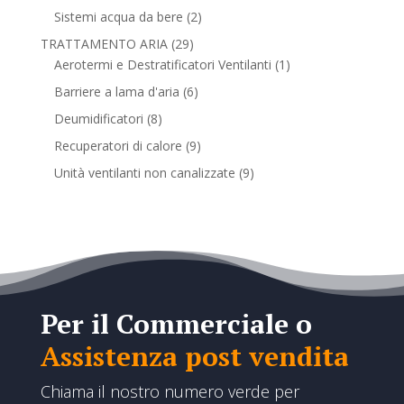
prodotti
2
Sistemi acqua da bere
2
prodotti
29
TRATTAMENTO ARIA
29
prodotti
1
Aerotermi e Destratificatori Ventilanti
1
prodotto
6
Barriere a lama d'aria
6
prodotti
8
Deumidificatori
8
prodotti
9
Recuperatori di calore
9
prodotti
9
Unità ventilanti non canalizzate
9
prodotti
Per il Commerciale o
Assistenza post vendita
Chiama il nostro numero verde per