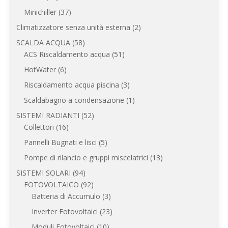
prodotti
37
Minichiller
37
prodotti
2
Climatizzatore senza unità esterna
2
prodotti
58
SCALDA ACQUA
58
prodotti
51
ACS Riscaldamento acqua
51
prodotti
6
HotWater
6
prodotti
3
Riscaldamento acqua piscina
3
prodotti
1
Scaldabagno a condensazione
1
prodotto
52
SISTEMI RADIANTI
52
16
prodotti
Collettori
16
prodotti
5
Pannelli Bugnati e lisci
5
prodotti
13
Pompe di rilancio e gruppi miscelatrici
13
prodotti
94
SISTEMI SOLARI
94
prodotti
92
FOTOVOLTAICO
92
prodotti
3
Batteria di Accumulo
3
prodotti
23
Inverter Fotovoltaici
23
prodotti
10
Moduli Fotovoltaici
10