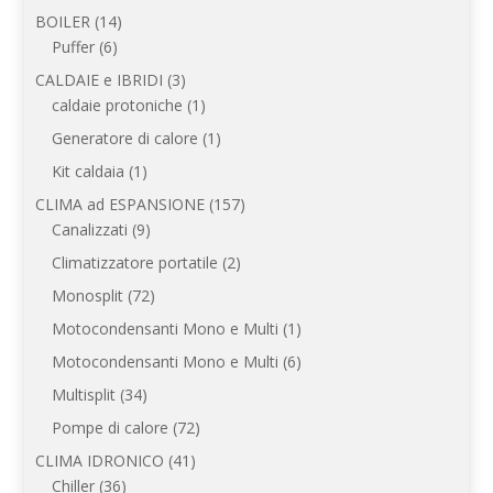
prodotto
14
BOILER
14
6
prodotti
Puffer
6
prodotti
3
CALDAIE e IBRIDI
3
prodotti
1
caldaie protoniche
1
prodotto
1
Generatore di calore
1
prodotto
1
Kit caldaia
1
prodotto
157
CLIMA ad ESPANSIONE
157
9
prodotti
Canalizzati
9
prodotti
2
Climatizzatore portatile
2
prodotti
72
Monosplit
72
prodotti
1
Motocondensanti Mono e Multi
1
prodotto
6
Motocondensanti Mono e Multi
6
prodotti
34
Multisplit
34
prodotti
72
Pompe di calore
72
prodotti
41
CLIMA IDRONICO
41
36
prodotti
Chiller
36