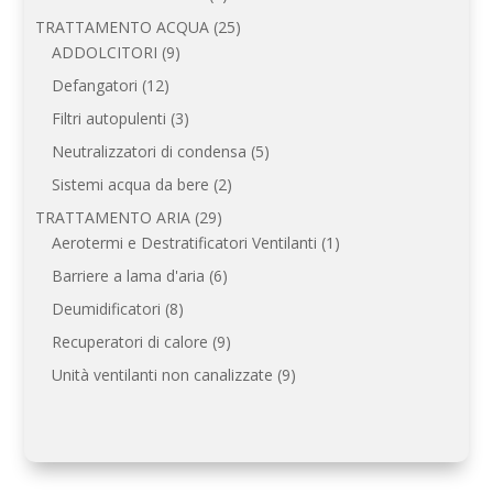
prodotti
25
TRATTAMENTO ACQUA
25
9
prodotti
ADDOLCITORI
9
prodotti
12
Defangatori
12
prodotti
3
Filtri autopulenti
3
prodotti
5
Neutralizzatori di condensa
5
prodotti
2
Sistemi acqua da bere
2
prodotti
29
TRATTAMENTO ARIA
29
prodotti
1
Aerotermi e Destratificatori Ventilanti
1
prodotto
6
Barriere a lama d'aria
6
prodotti
8
Deumidificatori
8
prodotti
9
Recuperatori di calore
9
prodotti
9
Unità ventilanti non canalizzate
9
prodotti