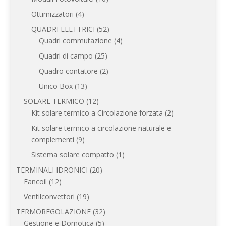
prodotti
4
Ottimizzatori
4
prodotti
52
QUADRI ELETTRICI
52
prodotti
4
Quadri commutazione
4
prodotti
25
Quadri di campo
25
prodotti
2
Quadro contatore
2
prodotti
13
Unico Box
13
prodotti
12
SOLARE TERMICO
12
prodotti
2
Kit solare termico a Circolazione forzata
2
prodotti
Kit solare termico a circolazione naturale e
9
complementi
9
prodotti
1
Sistema solare compatto
1
prodotto
20
TERMINALI IDRONICI
20
12
prodotti
Fancoil
12
prodotti
19
Ventilconvettori
19
prodotti
32
TERMOREGOLAZIONE
32
5
prodotti
Gestione e Domotica
5