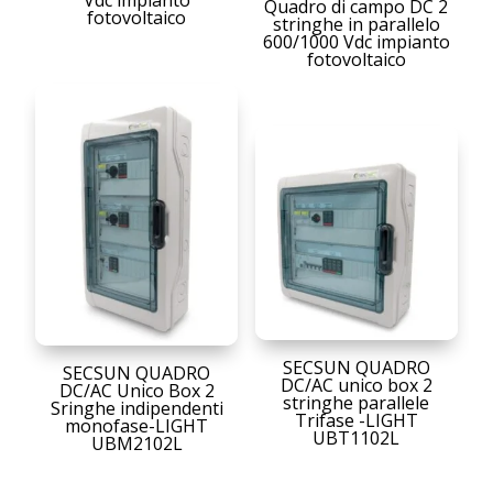
Vdc impianto
Quadro di campo DC 2
fotovoltaico
stringhe in parallelo
600/1000 Vdc impianto
fotovoltaico
SECSUN QUADRO
SECSUN QUADRO
DC/AC unico box 2
DC/AC Unico Box 2
stringhe parallele
Sringhe indipendenti
Trifase -LIGHT
monofase-LIGHT
UBT1102L
UBM2102L